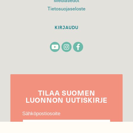
Tietosuojaseloste
KIRJAUDU
TILAA
SUOMEN
LUONNON
UUTIS­KIRJE
Sähköpostiosoite