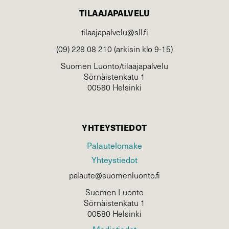
TILAAJAPALVELU
tilaajapalvelu@sll.fi
(09) 228 08 210 (arkisin klo 9-15)
Suomen Luonto/tilaajapalvelu
Sörnäistenkatu 1
00580 Helsinki
YHTEYSTIEDOT
Palautelomake
Yhteystiedot
palaute@suomenluonto.fi
Suomen Luonto
Sörnäistenkatu 1
00580 Helsinki
Mediatiedot