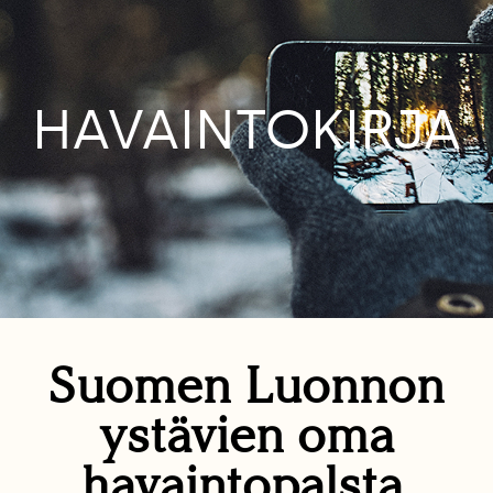
HAVAINTOKIRJA
Suomen Luonnon
ystävien oma
havaintopalsta.