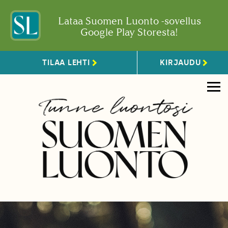
Lataa Suomen Luonto -sovellus
Google Play Storesta!
TILAA LEHTI
KIRJAUDU