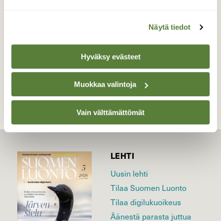
Valokuvaaja: Eija Johanna Saastamoinen, Sintsi
Rääkkylä 24.6.2021
Näytä tiedot
Hyväksy evästeet
TAKAISIN LISTAAN
Muokkaa valintoja
Vain välttämättömät
LEHTI
Uusin lehti
Tilaa Suomen Luonto
Tilaa digilukuoikeus
Äänestä parasta juttua