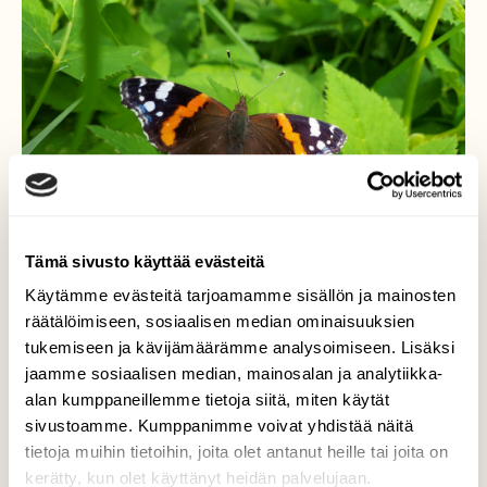
Tämä sivusto käyttää evästeitä
Käytämme evästeitä tarjoamamme sisällön ja mainosten
räätälöimiseen, sosiaalisen median ominaisuuksien
tukemiseen ja kävijämäärämme analysoimiseen. Lisäksi
jaamme sosiaalisen median, mainosalan ja analytiikka-
alan kumppaneillemme tietoja siitä, miten käytät
Amiraaliperhonen
sivustoamme. Kumppanimme voivat yhdistää näitä
tietoja muihin tietoihin, joita olet antanut heille tai joita on
Amiraaliperhonen Sintsi Rääkkylä
kerätty, kun olet käyttänyt heidän palvelujaan.