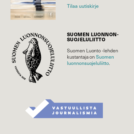
Tilaa uutiskirje
SUOMEN LUONNON­
SUOJELU­LIITTO
Suomen Luonto -lehden
Suomen
kustantaja on
luonnonsuojelu­liitto
.