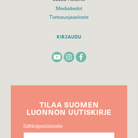
Mediatiedot
Tietosuojaseloste
KIRJAUDU
TILAA
SUOMEN
LUONNON
UUTIS­KIRJE
Sähköpostiosoite