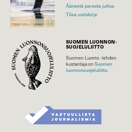
Äänestä parasta juttua
Tilaa uutiskirje
SUOMEN LUONNON­
SUOJELU­LIITTO
Suomen Luonto -lehden
kustantaja on
Suomen
luonnonsuojelu­liitto
.