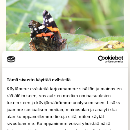
Tämä sivusto käyttää evästeitä
Käytämme evästeitä tarjoamamme sisällön ja mainosten
räätälöimiseen, sosiaalisen median ominaisuuksien
Amiraaliperhonen
tukemiseen ja kävijämäärämme analysoimiseen. Lisäksi
jaamme sosiaalisen median, mainosalan ja analytiikka-
Kyllä amiraaliperhonen on kaunis myös
alan kumppaneillemme tietoja siitä, miten käytät
alapinnalta. Näin amiraaleja sunnuntaina
sivustoamme. Kumppanimme voivat yhdistää näitä
Reijolan pellolla, kun olin bongaamassa