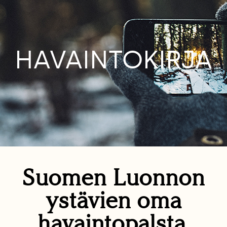
HAVAINTOKIRJA
Suomen Luonnon
ystävien oma
havaintopalsta.