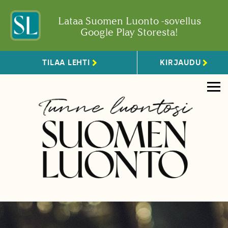
Lataa Suomen Luonto -sovellus
Google Play Storesta!
TILAA LEHTI
KIRJAUDU