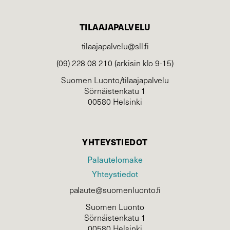
TILAAJAPALVELU
tilaajapalvelu@sll.fi
(09) 228 08 210 (arkisin klo 9-15)
Suomen Luonto/tilaajapalvelu
Sörnäistenkatu 1
00580 Helsinki
YHTEYSTIEDOT
Palautelomake
Yhteystiedot
palaute@suomenluonto.fi
Suomen Luonto
Sörnäistenkatu 1
00580 Helsinki