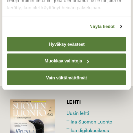
tietoja muihin tietoihin, joita olet antanut heille tai joita on
lintuja ystäväni kanssa.
kerätty, kun olet käyttänyt heidän palvelujaan.
Valokuvaaja: Jaana Saarelainen, Reijolan pellot,
Joensuu 3.9.2023
Näytä tiedot
Hyväksy evästeet
TAKAISIN LISTAAN
Muokkaa valintoja
Vain välttämättömät
LEHTI
Uusin lehti
Tilaa Suomen Luonto
Tilaa digilukuoikeus