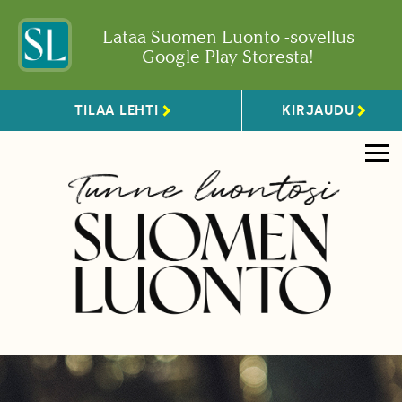
Lataa Suomen Luonto -sovellus
Google Play Storesta!
TILAA LEHTI
KIRJAUDU