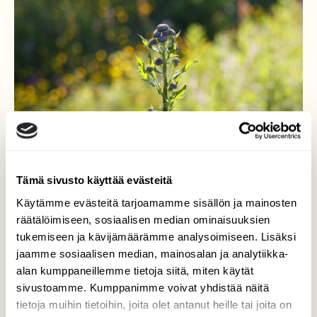
Tämä sivusto käyttää evästeitä
Käytämme evästeitä tarjoamamme sisällön ja mainosten
Aukeava ohdake ja upea
räätälöimiseen, sosiaalisen median ominaisuuksien
valo
tukemiseen ja kävijämäärämme analysoimiseen. Lisäksi
jaamme sosiaalisen median, mainosalan ja analytiikka-
Kesäniityllä
alan kumppaneillemme tietoja siitä, miten käytät
sivustoamme. Kumppanimme voivat yhdistää näitä
Valokuvaaja: TOMMI KUJALA, UTAJÄRVI
tietoja muihin tietoihin, joita olet antanut heille tai joita on
23.6.2024