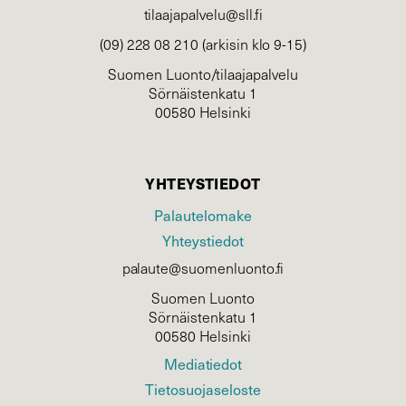
tilaajapalvelu@sll.fi
(09) 228 08 210 (arkisin klo 9-15)
Suomen Luonto/tilaajapalvelu
Sörnäistenkatu 1
00580 Helsinki
YHTEYSTIEDOT
Palautelomake
Yhteystiedot
palaute@suomenluonto.fi
Suomen Luonto
Sörnäistenkatu 1
00580 Helsinki
Mediatiedot
Tietosuojaseloste