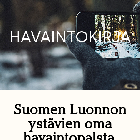
HAVAINTOKIRJA
Suomen Luonnon
ystävien oma
havaintopalsta.