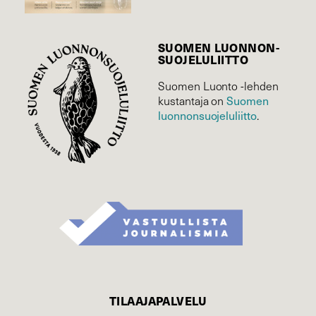
SUOMEN LUONNON­
SUOJELU­LIITTO
Suomen Luonto -lehden
Suomen
kustantaja on
luonnonsuojelu­liitto
.
TILAAJAPALVELU