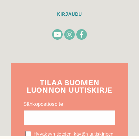
KIRJAUDU
TILAA
SUOMEN
LUONNON
UUTIS­KIRJE
Sähköpostiosoite
Hyväksyn tietojeni käytön uutiskirjeen