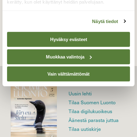
kerätty, kun olet käyttänyt heidän palvelujaan.
Näytä tiedot
TAKAISIN LISTAAN
Hyväksy evästeet
Muokkaa valintoja
Vain välttämättömät
LEHTI
Uusin lehti
Tilaa Suomen Luonto
Tilaa digilukuoikeus
Äänestä parasta juttua
Tilaa uutiskirje