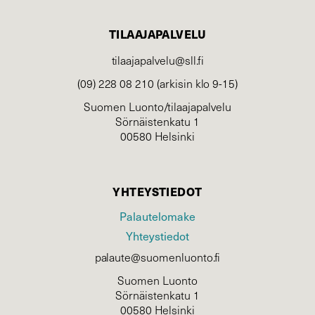
TILAAJAPALVELU
tilaajapalvelu@sll.fi
(09) 228 08 210 (arkisin klo 9-15)
Suomen Luonto/tilaajapalvelu
Sörnäistenkatu 1
00580 Helsinki
YHTEYSTIEDOT
Palautelomake
Yhteystiedot
palaute@suomenluonto.fi
Suomen Luonto
Sörnäistenkatu 1
00580 Helsinki