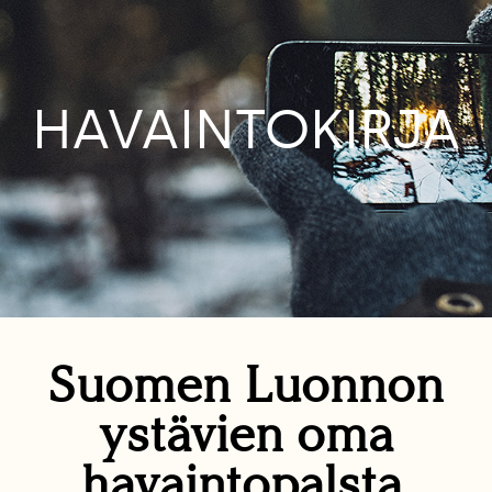
HAVAINTOKIRJA
Suomen Luonnon
ystävien oma
havaintopalsta.