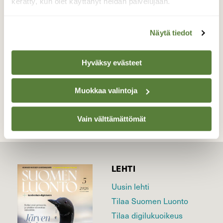
Turku 20.9.
kerätty, kun olet käyttänyt heidän palvelujaan.
Valokuvaaja: Juhani Peltonen, Turku, Ruissalo
20.9.2022
Näytä tiedot
Hyväksy evästeet
TAKAISIN LISTAAN
Muokkaa valintoja
Vain välttämättömät
LEHTI
Uusin lehti
Tilaa Suomen Luonto
Tilaa digilukuoikeus