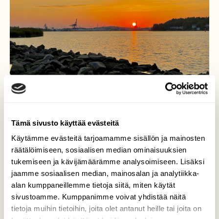
Tämä sivusto käyttää evästeitä
Käytämme evästeitä tarjoamamme sisällön ja mainosten
räätälöimiseen, sosiaalisen median ominaisuuksien
tukemiseen ja kävijämäärämme analysoimiseen. Lisäksi
jaamme sosiaalisen median, mainosalan ja analytiikka-
Auringonnousu
alan kumppaneillemme tietoja siitä, miten käytät
sivustoamme. Kumppanimme voivat yhdistää näitä
Taas aurinko nousee, saan virtaa ja voimaa…
tietoja muihin tietoihin, joita olet antanut heille tai joita on