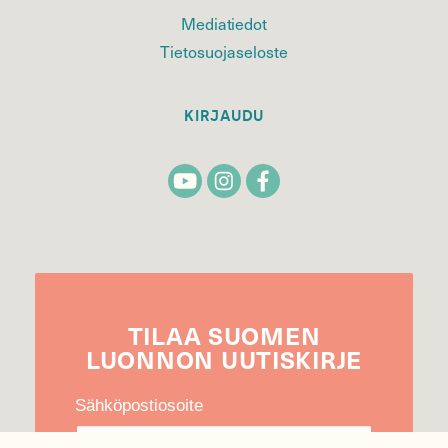
Mediatiedot
Tietosuojaseloste
KIRJAUDU
TILAA
SUOMEN
LUONNON
UUTIS­KIRJE
Sähköpostiosoite