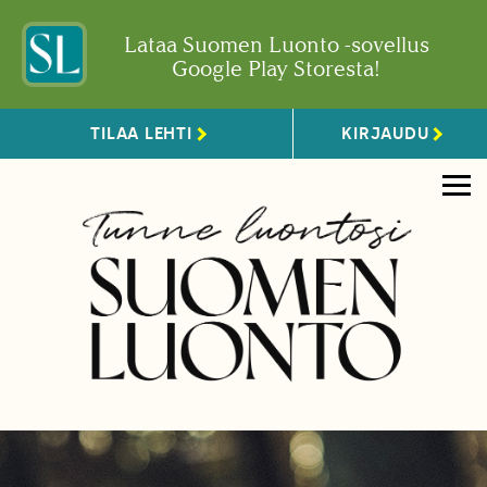
Lataa Suomen Luonto -sovellus
Google Play Storesta!
TILAA LEHTI
KIRJAUDU