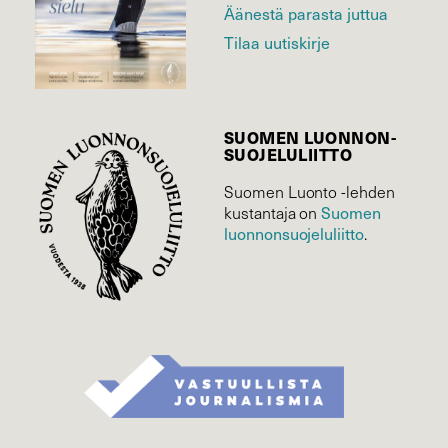
Äänestä parasta juttua
Tilaa uutiskirje
SUOMEN LUONNON­
SUOJELU­LIITTO
Suomen Luonto -lehden
Suomen
kustantaja on
luonnonsuojelu­liitto
.