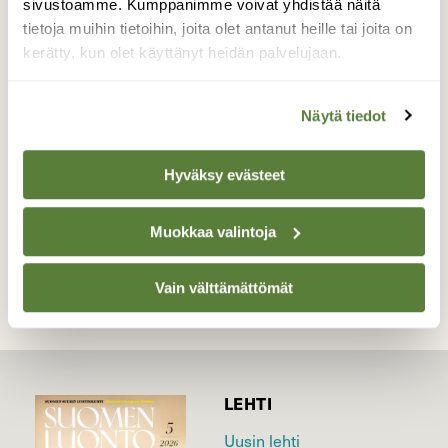
sivustoamme. Kumppanimme voivat yhdistää näitä
kesäpaikan ihan samalla kriteereillä kuin
tietoja muihin tietoihin, joita olet antanut heille tai joita on
ihmiset matkakohteensa: rauhallinen sijainti
kerätty, kun olet käyttänyt heidän palvelujaan.
ja herkkuruokaa tarjolla.
Valokuvaaja: Jaana Saarelainen, Joensuu keskusta
Näytä tiedot
24.6.21
Hyväksy evästeet
TAKAISIN LISTAAN
Muokkaa valintoja
Vain välttämättömät
LEHTI
Uusin lehti