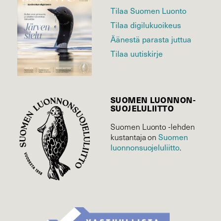
Tilaa Suomen Luonto
Tilaa digilukuoikeus
Äänestä parasta juttua
Tilaa uutiskirje
SUOMEN LUONNON­
SUOJELU­LIITTO
Suomen Luonto -lehden
kustantaja on
Suomen
luonnonsuojelu­liitto
.