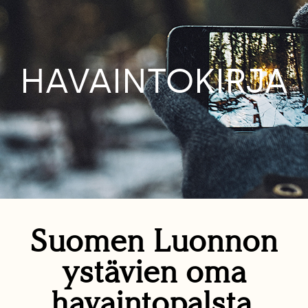
HAVAINTOKIRJA
Suomen Luonnon
ystävien oma
havaintopalsta.