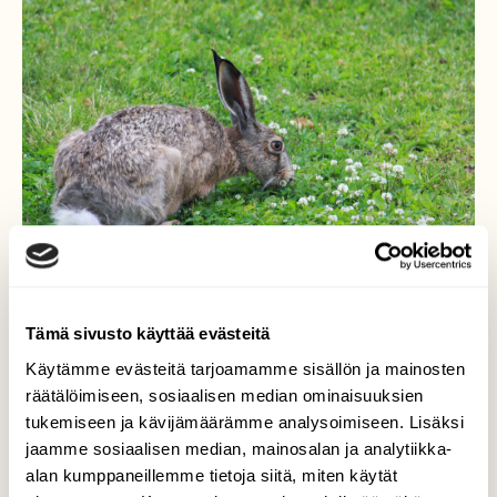
Tämä sivusto käyttää evästeitä
Käytämme evästeitä tarjoamamme sisällön ja mainosten
Cityrusakon kesäparatiisi:
räätälöimiseen, sosiaalisen median ominaisuuksien
apilanurmi
tukemiseen ja kävijämäärämme analysoimiseen. Lisäksi
jaamme sosiaalisen median, mainosalan ja analytiikka-
Äitini taloyhtiön sisäpihalla vierailee melkein
alan kumppaneillemme tietoja siitä, miten käytät
joka ilta rusakko. Rusakko on tainut valita