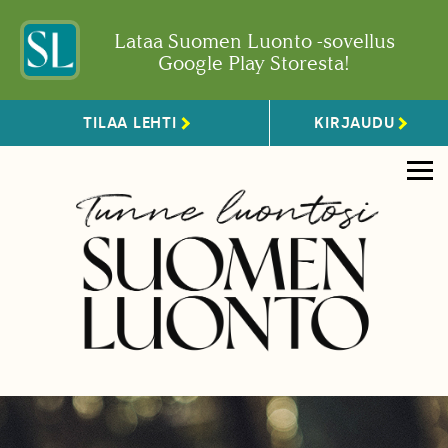
Lataa Suomen Luonto -sovellus
Google Play Storesta!
TILAA LEHTI
KIRJAUDU