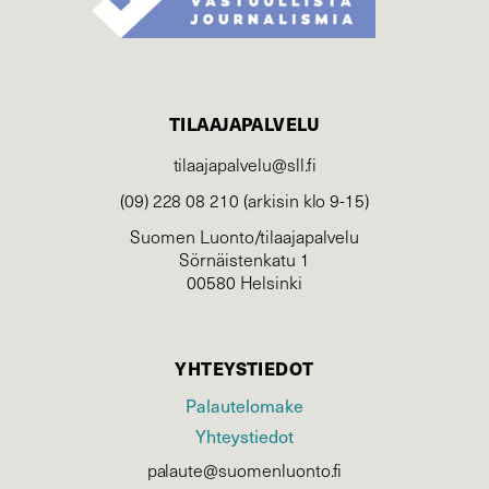
TILAAJAPALVELU
tilaajapalvelu@sll.fi
(09) 228 08 210 (arkisin klo 9-15)
Suomen Luonto/tilaajapalvelu
Sörnäistenkatu 1
00580 Helsinki
YHTEYSTIEDOT
Palautelomake
Yhteystiedot
palaute@suomenluonto.fi