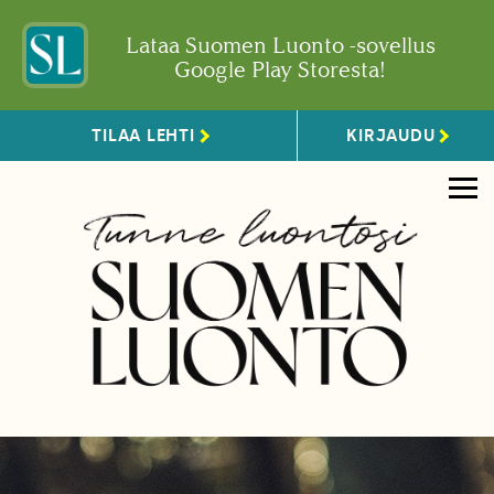
Lataa Suomen Luonto -sovellus
Google Play Storesta!
TILAA LEHTI
KIRJAUDU