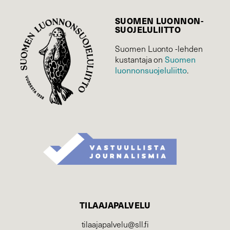
SUOMEN LUONNON­
SUOJELU­LIITTO
Suomen Luonto -lehden
kustantaja on
Suomen
luonnonsuojelu­liitto
.
TILAAJAPALVELU
tilaajapalvelu@sll.fi