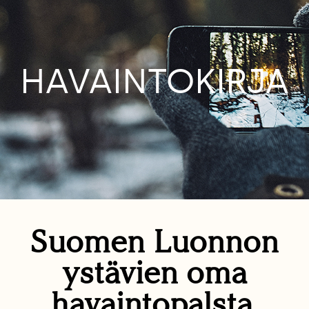
HAVAINTOKIRJA
Suomen Luonnon
ystävien oma
havaintopalsta.