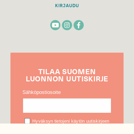
KIRJAUDU
TILAA
SUOMEN
LUONNON
UUTIS­KIRJE
Sähköpostiosoite
Hyväksyn tietojeni käytön uutiskirjeen
lähettämiseen