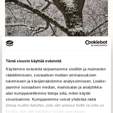
Tämä sivusto käyttää evästeitä
Käytämme evästeitä tarjoamamme sisällön ja mainosten
räätälöimiseen, sosiaalisen median ominaisuuksien
Ensilumen kuorruttama..
tukemiseen ja kävijämäärämme analysoimiseen. Lisäksi
jaamme sosiaalisen median, mainosalan ja analytiikka-
..ensilumen valoisuutta ja kauneutta
alan kumppaneillemme tietoja siitä, miten käytät
pihapuussa 26.10-18
sivustoamme. Kumppanimme voivat yhdistää näitä
Valokuvaaja: Arja Valtonen, Lahti 26.10-18
tietoja muihin tietoihin, joita olet antanut heille tai joita on
kerätty, kun olet käyttänyt heidän palvelujaan.