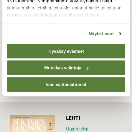
sivustoamme. Kumppanimme voivat yhdistää näitä
Ajattelin että kyseessä on kurki, mutta
tietoja muihin tietoihin, joita olet antanut heille tai joita on
kuvasta huomasin että se olikin
kerätty, kun olet käyttänyt heidän palvelujaan.
harmaahaikara! Kesän kohokohta ja päivän
pelastus !
Näytä tiedot
Valokuvaaja: Yvonne Okkola, Luumäki 7.8.2017
Hyväksy evästeet
TAKAISIN LISTAAN
Muokkaa valintoja
Vain välttämättömät
LEHTI
Uusin lehti