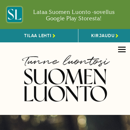
Lataa Suomen Luonto -sovellus
Google Play Storesta!
TILAA LEHTI
KIRJAUDU