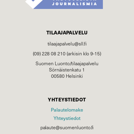
TILAAJAPALVELU
tilaajapalvelu@sll.fi
(09) 228 08 210 (arkisin klo 9-15)
Suomen Luonto/tilaajapalvelu
Sörnäistenkatu 1
00580 Helsinki
YHTEYSTIEDOT
Palautelomake
Yhteystiedot
palaute@suomenluonto.fi