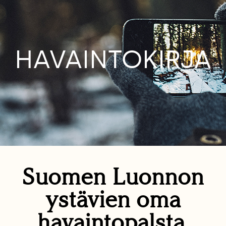
HAVAINTOKIRJA
Suomen Luonnon
ystävien oma
havaintopalsta.