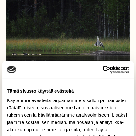
Tämä sivusto käyttää evästeitä
Käytämme evästeitä tarjoamamme sisällön ja mainosten
Harmaahaikara
räätälöimiseen, sosiaalisen median ominaisuuksien
tukemiseen ja kävijämäärämme analysoimiseen. Lisäksi
Istuin lammen rannalla illansuussa ja hörpin
jaamme sosiaalisen median, mainosalan ja analytiikka-
kahvia aikani kuluksi. Lokki kirkui ja hätisteli
alan kumppaneillemme tietoja siitä, miten käytät
isohkoa lintua, joka lopulta laskeutui kivelle,