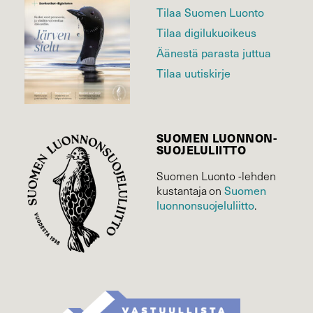
Tilaa Suomen Luonto
Tilaa digilukuoikeus
Äänestä parasta juttua
Tilaa uutiskirje
SUOMEN LUONNON­
SUOJELU­LIITTO
Suomen Luonto -lehden
kustantaja on
Suomen
luonnonsuojelu­liitto
.