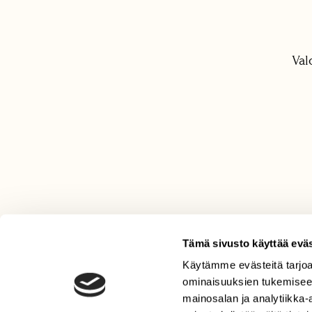
Val
Tämä sivusto käyttää eväs
Käytämme evästeitä tarjoa
LEHTI
ominaisuuksien tukemisee
Uusin lehti
mainosalan ja analytiikka