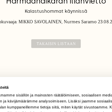
Harmaahaikaran illanvietto
Kalastushommat käynnissä
okuvaaja: MIKKO SAVOLAINEN, Nurmes Saramo 23.08.
TAKAISIN LISTAAN
teitä
mamme sisällön ja mainosten räätälöimiseen, sosiaalisen medi
TILAAJAPALVELU
n ja kävijämäärämme analysoimiseen. Lisäksi jaamme sosiaali
tilaajapalvelu@sll.fi
-alan kumppaneillemme tietoja siitä, miten käytät sivustoamme