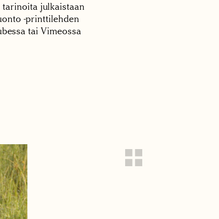
 tarinoita julkaistaan
onto -printtilehden
tubessa tai Vimeossa