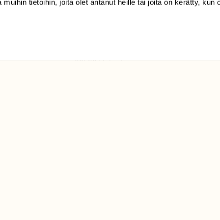
 muihin tietoihin, joita olet antanut heille tai joita on kerätty, kun 
(09) 228 08 210 (arkisin
klo 9-15)
Suomen
Luonto/tilaajapalvelu
Sörnäistenkatu 1
00580 Helsinki
ELU­
YHTEYSTIEDOT
ntaja on
Palautelomake
Yhteystiedot
palaute@suomenluonto.fi
Suomen Luonto
Sörnäistenkatu 1
00580 Helsinki
Mediatiedot
Tietosuojaseloste