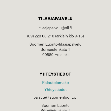
TILAAJAPALVELU
tilaajapalvelu@sll.fi
(09) 228 08 210 (arkisin klo 9-15)
Suomen Luonto/tilaajapalvelu
Sörnäistenkatu 1
00580 Helsinki
YHTEYSTIEDOT
Palautelomake
Yhteystiedot
palaute@suomenluonto.fi
Suomen Luonto
Sörnäistenkatu 1