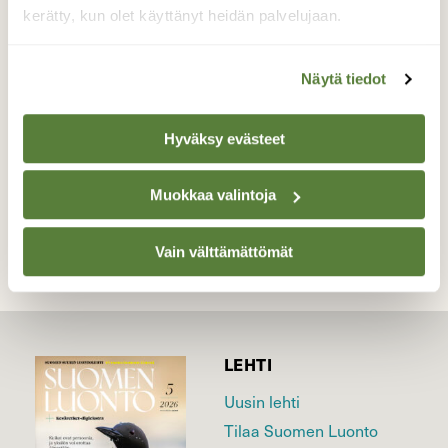
torniolaisennrivitalon takapihalla. Kanervan
kerätty, kun olet käyttänyt heidän palvelujaan.
seassa on siemeniä, sillä se on juuri lintujen
ruokinta-astian alapuolella.
Näytä tiedot
Valokuvaaja: Pirkko Siukonen, Tornio 24.11.2018
Hyväksy evästeet
TAKAISIN LISTAAN
Muokkaa valintoja
Vain välttämättömät
LEHTI
Uusin lehti
Tilaa Suomen Luonto