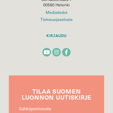
00580 Helsinki
Mediatiedot
Tietosuojaseloste
KIRJAUDU
TILAA
SUOMEN
LUONNON
UUTIS­KIRJE
Sähköpostiosoite