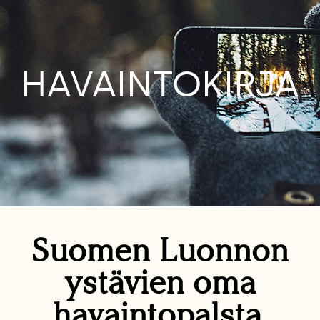
HAVAINTOKIRJA
Suomen Luonnon
ystävien oma
havaintopalsta.