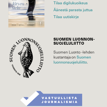
Tilaa digilukuoikeus
Äänestä parasta juttua
Tilaa uutiskirje
SUOMEN LUONNON­
SUOJELU­LIITTO
Suomen Luonto -lehden
kustantaja on
Suomen
luonnonsuojelu­liitto
.