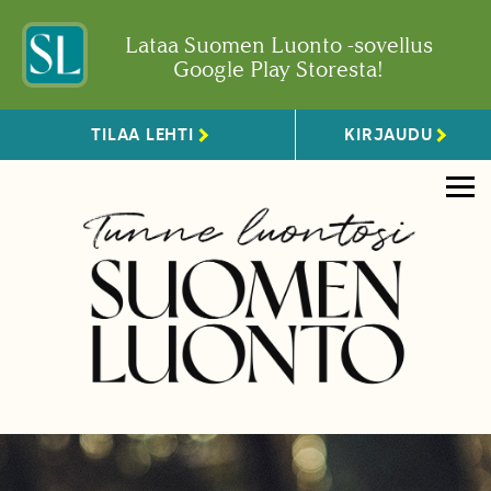
Lataa Suomen Luonto -sovellus
Google Play Storesta!
TILAA LEHTI
KIRJAUDU