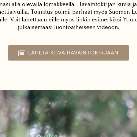
nasi alla olevalla lomakkeella. Havaintokirjan kuvia ja
tisivuilla. Toimitus poimii parhaat myös Suomen Lu
alle. Voit lähettää meille myös linkin esimerkiksi You
julkaisemaasi luontoaiheiseen videoon.
LÄHETÄ KUVA HAVAINTOKIRJAAN