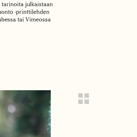
 tarinoita julkaistaan
onto -printtilehden
tubessa tai Vimeossa