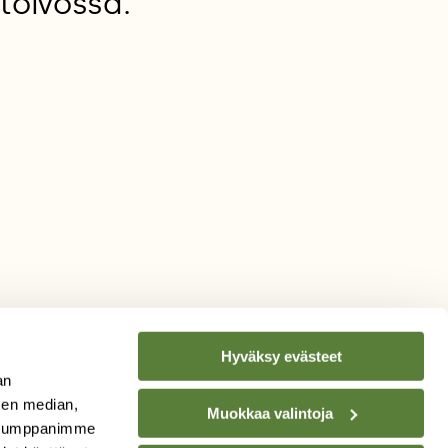
 toivossa.
Hyväksy evästeet
an
sen median,
Muokkaa valintoja
. Kumppanimme
TILAA
SUOMEN