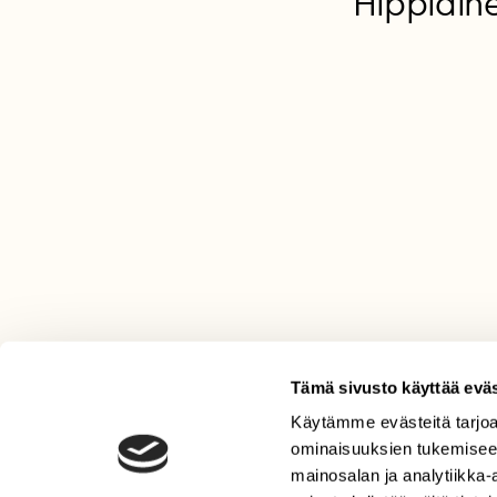
Hippiäine
Tämä sivusto käyttää eväs
Käytämme evästeitä tarjoa
LEHTI
ominaisuuksien tukemisee
Uusin lehti
mainosalan ja analytiikka