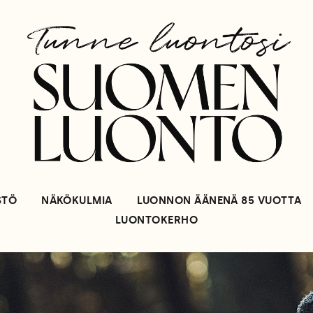
STÖ
NÄKÖKULMIA
LUONNON ÄÄNENÄ 85 VUOTTA
LUONTOKERHO