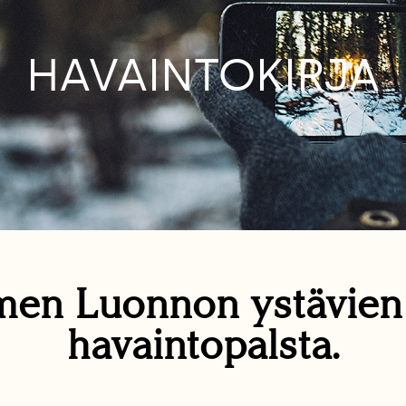
HAVAINTOKIRJA
en Luonnon ystävie
havaintopalsta.