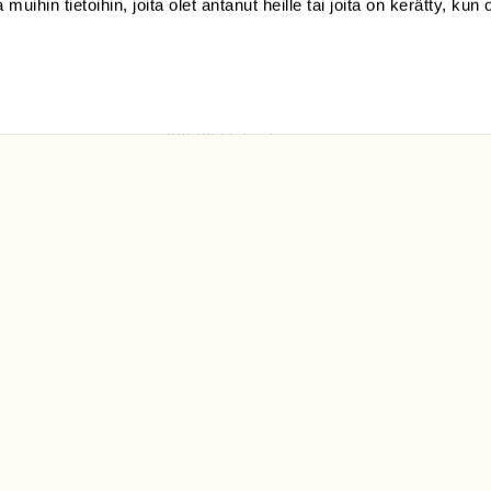
 muihin tietoihin, joita olet antanut heille tai joita on kerätty, kun 
(09) 228 08 210 (arkisin
klo 9-15)
Suomen
Luonto/tilaajapalvelu
Sörnäistenkatu 1
00580 Helsinki
ELU­
YHTEYSTIEDOT
ntaja on
Palautelomake
Yhteystiedot
palaute@suomenluonto.fi
Suomen Luonto
Sörnäistenkatu 1
00580 Helsinki
Mediatiedot
Tietosuojaseloste