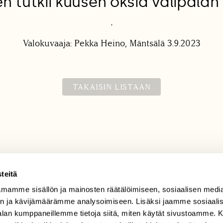
n tutkii kuusen oksia välipalan
.
Valokuvaaja: Pekka Heino, Mäntsälä 3.9.2023
TAKAISIN LISTAAN
teitä
mamme sisällön ja mainosten räätälöimiseen, sosiaalisen medi
TILAAJAPALVELU
n ja kävijämäärämme analysoimiseen. Lisäksi jaamme sosiaali
tilaajapalvelu@sll.fi
-alan kumppaneillemme tietoja siitä, miten käytät sivustoamme