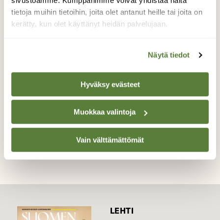
sivustoamme. Kumppanimme voivat yhdistää näitä
oli istahtanut pellon kivelle. Huomasin linnun
tietoja muihin tietoihin, joita olet antanut heille tai joita on
liikehdinnästä, että jotain on tekeillä ja
kerätty, kun olet käyttänyt heidän palvelujaan.
sieltähän se tuli. Hätä ei lue aikaa eikä
paikkaa.
Näytä tiedot
Valokuvaaja: Mikkola Irma, Hämeenkyrö
03.10.2018
Hyväksy evästeet
Muokkaa valintoja
TAKAISIN LISTAAN
Vain välttämättömät
LEHTI