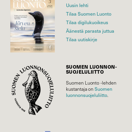
Uusin lehti
Tilaa Suomen Luonto
Tilaa digilukuoikeus
Äänestä parasta juttua
Tilaa uutiskirje
SUOMEN LUONNON­
SUOJELU­LIITTO
Suomen Luonto -lehden
kustantaja on
Suomen
luonnonsuojelu­liitto
.