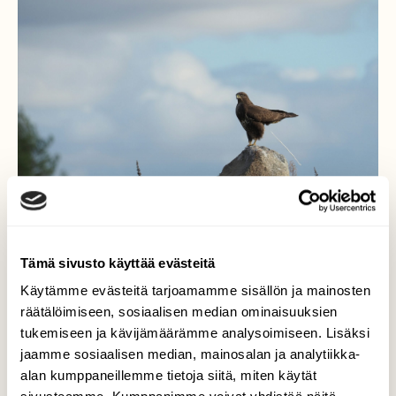
Tämä sivusto käyttää evästeitä
Käytämme evästeitä tarjoamamme sisällön ja mainosten
räätälöimiseen, sosiaalisen median ominaisuuksien
Hupsista, sattuuhan sitä.
tukemiseen ja kävijämäärämme analysoimiseen. Lisäksi
jaamme sosiaalisen median, mainosalan ja analytiikka-
Olin nähnyt hiirihaukan jo aiemmin lentelevän
alan kumppaneillemme tietoja siitä, miten käytät
alueen pelloilla. Nyt sitten onnisti ja haukka