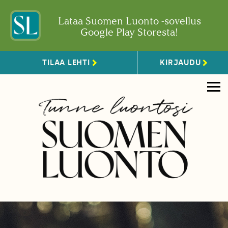
Lataa Suomen Luonto -sovellus
Google Play Storesta!
TILAA LEHTI
KIRJAUDU