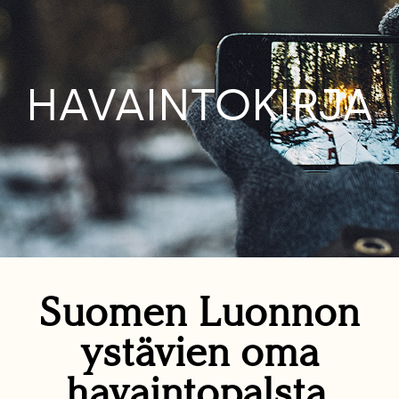
HAVAINTOKIRJA
Suomen Luonnon
ystävien oma
havaintopalsta.