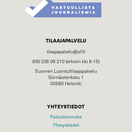
TILAAJAPALVELU
tilaajapalvelu@sll.fi
(09) 228 08 210 (arkisin klo 9-15)
Suomen Luonto/tilaajapalvelu
Sörnäistenkatu 1
00580 Helsinki
YHTEYSTIEDOT
Palautelomake
Yhteystiedot