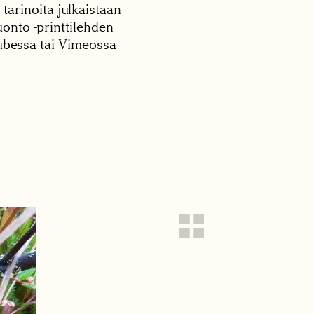
 tarinoita julkaistaan
onto -printtilehden
tubessa tai Vimeossa