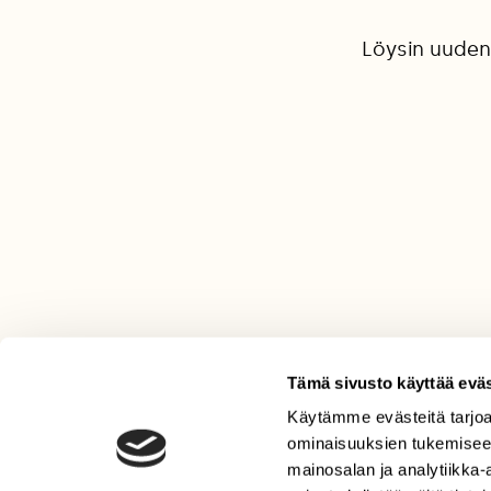
Löysin uuden 
Tämä sivusto käyttää eväs
Käytämme evästeitä tarjoa
LEHTI
ominaisuuksien tukemisee
Uusin lehti
mainosalan ja analytiikka