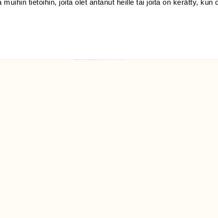
 muihin tietoihin, joita olet antanut heille tai joita on kerätty, kun 
(09) 228 08 210 (arkisin
klo 9-15)
Suomen
Luonto/tilaajapalvelu
Sörnäistenkatu 1
00580 Helsinki
ELU­
YHTEYSTIEDOT
ntaja on
Palautelomake
Yhteystiedot
palaute@suomenluonto.fi
Suomen Luonto
Sörnäistenkatu 1
00580 Helsinki
Mediatiedot
Tietosuojaseloste