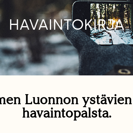
HAVAINTOKIRJA
en Luonnon ystävie
havaintopalsta.