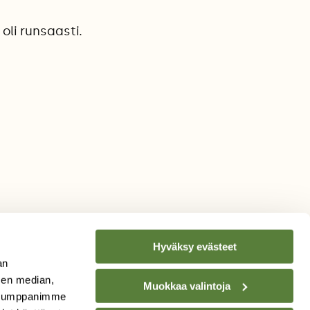
oli runsaasti.
Hyväksy evästeet
an
sen median,
Muokkaa valintoja
. Kumppanimme
TILAA
SUOMEN