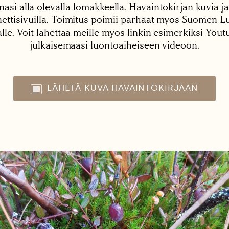
nasi alla olevalla lomakkeella. Havaintokirjan kuvia ja
tisivuilla. Toimitus poimii parhaat myös Suomen Lu
alle. Voit lähettää meille myös linkin esimerkiksi You
julkaisemaasi luontoaiheiseen videoon.
LÄHETÄ KUVA HAVAINTOKIRJAAN