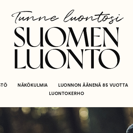
STÖ
NÄKÖKULMIA
LUONNON ÄÄNENÄ 85 VUOTTA
LUONTOKERHO