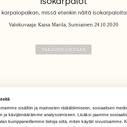
Isokarpalot
karpalopaikan, missä etenkin näitä isokarpaloita 
Valokuvaaja: Kaisa Marila, Sumiainen 24.10.2020
TAKAISIN LISTAAN
teitä
mamme sisällön ja mainosten räätälöimiseen, sosiaalisen medi
TILAAJAPALVELU
n ja kävijämäärämme analysoimiseen. Lisäksi jaamme sosiaali
tilaajapalvelu@sll.fi
-alan kumppaneillemme tietoja siitä, miten käytät sivustoamme