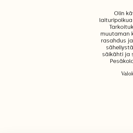
Olin k
laituripolku
Tarkoitu
muutaman ko
rasahdus ja 
sähellyst
säikähti j
Pesäkolo
Valo