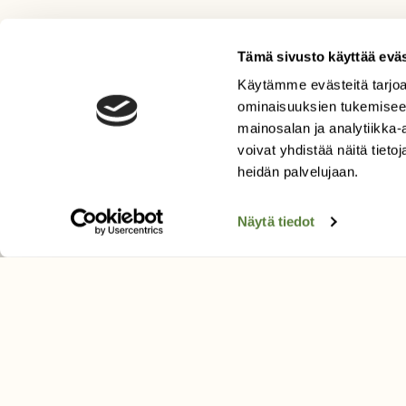
Tämä sivusto käyttää eväs
Käytämme evästeitä tarjoa
LEHTI
ominaisuuksien tukemisee
Uusin lehti
mainosalan ja analytiikka
Tilaa Suomen Luonto
voivat yhdistää näitä tietoja
heidän palvelujaan.
Tilaa digilukuoikeus
Äänestä parasta juttua
Näytä tiedot
Tilaa uutiskirje
SUOMEN LUONNON­SUOJ
LIITTO
Suomen Luonto -lehden kusta
Suomen luonnonsuojelu­liitto
.