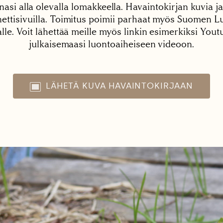
nasi alla olevalla lomakkeella. Havaintokirjan kuvia ja
tisivuilla. Toimitus poimii parhaat myös Suomen Lu
alle. Voit lähettää meille myös linkin esimerkiksi You
julkaisemaasi luontoaiheiseen videoon.
LÄHETÄ KUVA HAVAINTOKIRJAAN