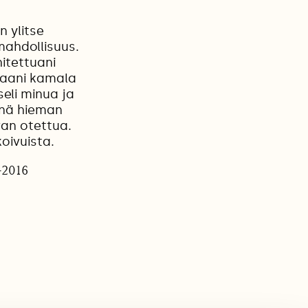
 ylitse
mahdollisuus.
itettuani
kaani kamala
seli minua ja
inä hieman
an otettua.
oivuista.
-2016