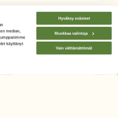
Hyväksy evästeet
an
sen median,
Muokkaa valintoja
. Kumppanimme
TILAA
SUOMEN
olet käyttänyt
LUONNON
UUTIS­KIRJE
Vain välttämättömät
Sähköpostiosoite
Hyväksyn tietojeni käytön
uutiskirjeen lähettämiseen