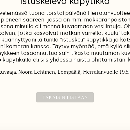
Istuskeleva käpytikka
ävelemässä tuona torstai päivänä Herralanvuolteen
a pieneen saareen, jossa on mm. makkaranpaisto
ksena minulla oli mennä kuvaamaan vesilintuja. Oh
ivun, jotka kasvoivat matkan varrella, kuului ta
käännyttyäni laiturilla "istuskeli" käpytikka ja kat
äni kameran kanssa. Täytyy myöntää, että kyllä si
a sykkeen tasaannuttua sain tikasta muutaman kuv
 käpytikalla oli siis yhdessä näistä ohittamistani k
kuvaaja: Noora Lehtinen, Lempäälä, Herralanvuolle 19.5.
TAKAISIN LISTAAN