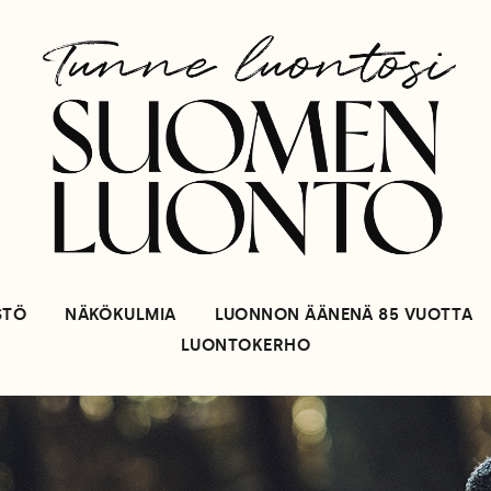
STÖ
NÄKÖKULMIA
LUONNON ÄÄNENÄ 85 VUOTTA
LUONTOKERHO