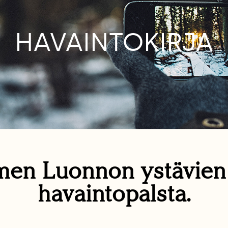
HAVAINTOKIRJA
en Luonnon ystävie
havaintopalsta.