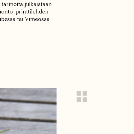
 tarinoita julkaistaan
onto -printtilehden
tubessa tai Vimeossa