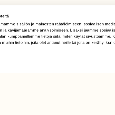
teitä
mamme sisällön ja mainosten räätälöimiseen, sosiaalisen medi
TILAAJAPALVELU
n ja kävijämäärämme analysoimiseen. Lisäksi jaamme sosiaali
tilaajapalvelu@sll.fi
-alan kumppaneillemme tietoja siitä, miten käytät sivustoamme
 muihin tietoihin, joita olet antanut heille tai joita on kerätty, kun 
(09) 228 08 210 (arkisin
klo 9-15)
Suomen
Luonto/tilaajapalvelu
Sörnäistenkatu 1
00580 Helsinki
ELU­
YHTEYSTIEDOT
ntaja on
Palautelomake
Yhteystiedot