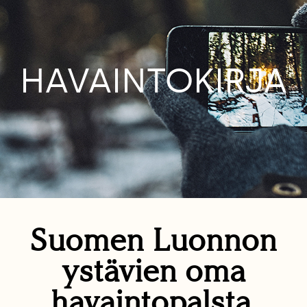
HAVAINTOKIRJA
Suomen Luonnon
ystävien oma
havaintopalsta.