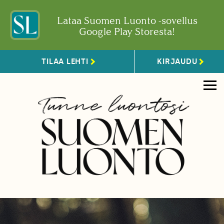
Lataa Suomen Luonto -sovellus
Google Play Storesta!
TILAA LEHTI
KIRJAUDU