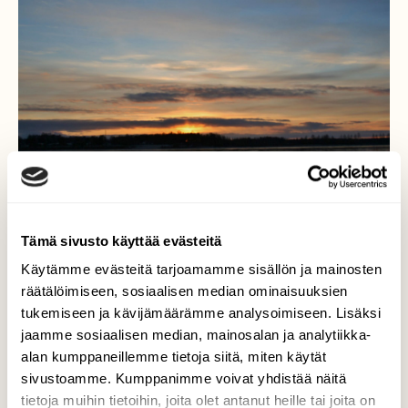
Tämä sivusto käyttää evästeitä
Käytämme evästeitä tarjoamamme sisällön ja mainosten
räätälöimiseen, sosiaalisen median ominaisuuksien
Ja aurinko laski länteen
tukemiseen ja kävijämäärämme analysoimiseen. Lisäksi
jaamme sosiaalisen median, mainosalan ja analytiikka-
Lokakuun aurinko laskee hopusti, eihän
alan kumppaneillemme tietoja siitä, miten käytät
päivän pituus ole kuin 8 tuntia, aamuisin ja
sivustoamme. Kumppanimme voivat yhdistää näitä
iltaisin on mukava seurata värikästä
tietoja muihin tietoihin, joita olet antanut heille tai joita on