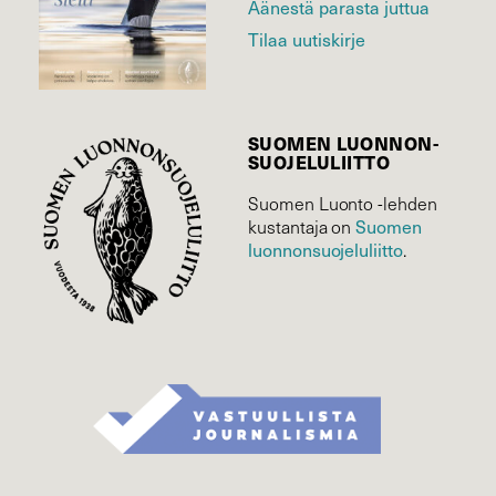
Äänestä parasta juttua
Tilaa uutiskirje
SUOMEN LUONNON­
SUOJELU­LIITTO
Suomen Luonto -lehden
Suomen
kustantaja on
luonnonsuojelu­liitto
.