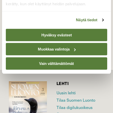
taivaanrantaa kirkkaalla säällä.
kerätty, kun olet käyttänyt heidän palvelujaan.
Valokuvaaja: Pirkko Siukonen, Tornio 26.10.2018
Näytä tiedot
Hyväksy evästeet
TAKAISIN LISTAAN
Muokkaa valintoja
Vain välttämättömät
LEHTI
Uusin lehti
Tilaa Suomen Luonto
Tilaa digilukuoikeus