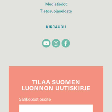
Mediatiedot
Tietosuojaseloste
KIRJAUDU
TILAA
SUOMEN
LUONNON
UUTIS­KIRJE
Sähköpostiosoite