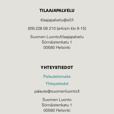
TILAAJAPALVELU
tilaajapalvelu@sll.fi
(09) 228 08 210 (arkisin klo 9-15)
Suomen Luonto/tilaajapalvelu
Sörnäistenkatu 1
00580 Helsinki
YHTEYSTIEDOT
Palautelomake
Yhteystiedot
palaute@suomenluonto.fi
Suomen Luonto
Sörnäistenkatu 1
00580 Helsinki