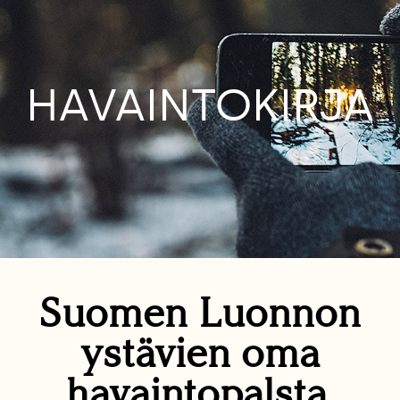
HAVAINTOKIRJA
Suomen Luonnon
ystävien oma
havaintopalsta.