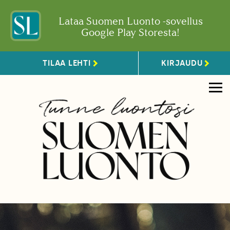
Lataa Suomen Luonto -sovellus
Google Play Storesta!
TILAA LEHTI
KIRJAUDU