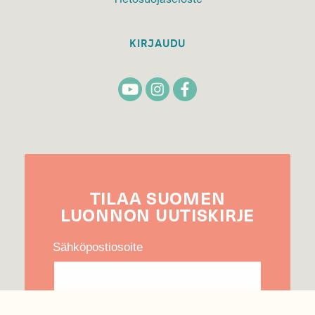
KIRJAUDU
TILAA
SUOMEN
LUONNON
UUTIS­KIRJE
Sähköpostiosoite
Hyväksyn tietojeni käytön uutiskirjeen