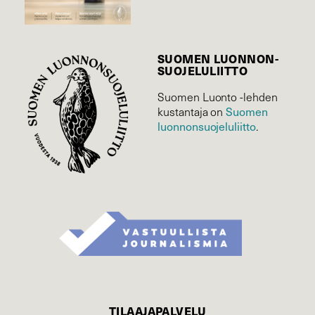
SUOMEN LUONNON­
SUOJELU­LIITTO
Suomen Luonto -lehden
Suomen
kustantaja on
luonnonsuojelu­liitto
.
TILAAJAPALVELU