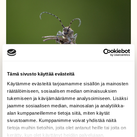
Tämä sivusto käyttää evästeitä
Käytämme evästeitä tarjoamamme sisällön ja mainosten
räätälöimiseen, sosiaalisen median ominaisuuksien
tukemiseen ja kävijämäärämme analysoimiseen. Lisäksi
Jäärä
jaamme sosiaalisen median, mainosalan ja analytiikka-
alan kumppaneillemme tietoja siitä, miten käytät
Moi, en ole varma asiasta mutta olisko tämä
sivustoamme. Kumppanimme voivat yhdistää näitä
härmejäärä, todella suloinen kuitenkin on:)
tietoja muihin tietoihin, joita olet antanut heille tai joita on
kerätty, kun olet käyttänyt heidän palvelujaan.