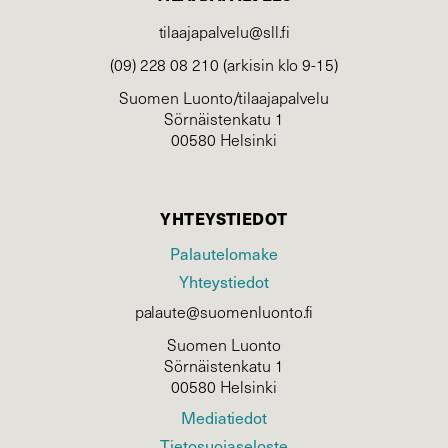
tilaajapalvelu@sll.fi
(09) 228 08 210 (arkisin klo 9-15)
Suomen Luonto/tilaajapalvelu
Sörnäistenkatu 1
00580 Helsinki
YHTEYSTIEDOT
Palautelomake
Yhteystiedot
palaute@suomenluonto.fi
Suomen Luonto
Sörnäistenkatu 1
00580 Helsinki
Mediatiedot
Tietosuojaseloste