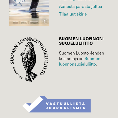
Äänestä parasta juttua
Tilaa uutiskirje
SUOMEN LUONNON­
SUOJELU­LIITTO
Suomen Luonto -lehden
Suomen
kustantaja on
luonnonsuojelu­liitto
.