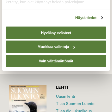
Lokakuussa aamusumut on aika yleisiä,ja
kerätty, kun olet käyttänyt heidän palvelujaan.
myös pellolla joutsenet!
Näytä tiedot
Valokuvaaja: sirpa jyske, Virrat 18.10-19
Hyväksy evästeet
TAKAISIN LISTAAN
Muokkaa valintoja
Vain välttämättömät
LEHTI
Uusin lehti
Tilaa Suomen Luonto
Tilaa digilukuoikeus