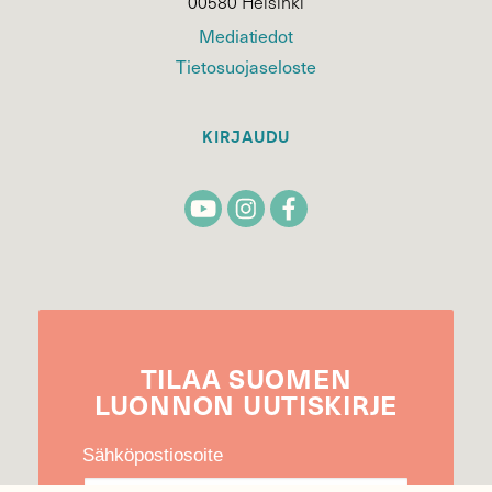
00580 Helsinki
Mediatiedot
Tietosuojaseloste
KIRJAUDU
TILAA
SUOMEN
LUONNON
UUTIS­KIRJE
Sähköpostiosoite