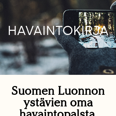
HAVAINTOKIRJA
Suomen Luonnon
ystävien oma
havaintopalsta.