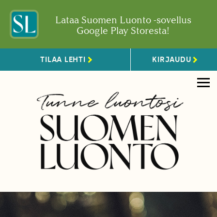
Lataa Suomen Luonto -sovellus
Google Play Storesta!
TILAA LEHTI
KIRJAUDU