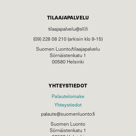
TILAAJAPALVELU
tilaajapalvelu@sll.fi
(09) 228 08 210 (arkisin klo 9-15)
Suomen Luonto/tilaajapalvelu
Sörnäistenkatu 1
00580 Helsinki
YHTEYSTIEDOT
Palautelomake
Yhteystiedot
palaute@suomenluonto.fi
Suomen Luonto
Sörnäistenkatu 1