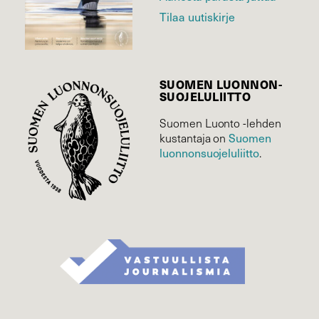
Tilaa uutiskirje
SUOMEN LUONNON­
SUOJELU­LIITTO
Suomen Luonto -lehden
Suomen
kustantaja on
luonnonsuojelu­liitto
.