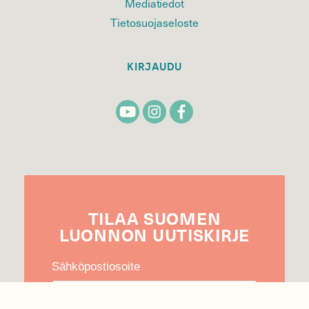
Mediatiedot
Tietosuojaseloste
KIRJAUDU
TILAA
SUOMEN
LUONNON
UUTIS­KIRJE
Sähköpostiosoite