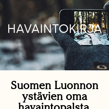
HAVAINTOKIRJA
Suomen Luonnon
ystävien oma
havaintopalsta.