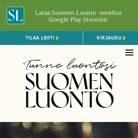
Lataa Suomen Luonto -sovellus
Google Play Storesta!
TILAA LEHTI
KIRJAUDU