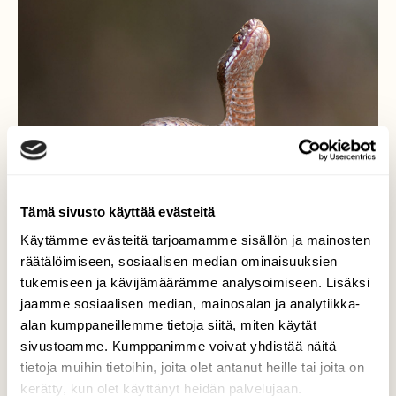
Tämä sivusto käyttää evästeitä
Käytämme evästeitä tarjoamamme sisällön ja mainosten
räätälöimiseen, sosiaalisen median ominaisuuksien
tukemiseen ja kävijämäärämme analysoimiseen. Lisäksi
jaamme sosiaalisen median, mainosalan ja analytiikka-
alan kumppaneillemme tietoja siitä, miten käytät
Käärmeen lumous
sivustoamme. Kumppanimme voivat yhdistää näitä
tietoja muihin tietoihin, joita olet antanut heille tai joita on
Kyy suostui poseeraamaan oikein kunnolla.
kerätty, kun olet käyttänyt heidän palvelujaan.