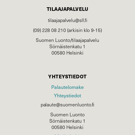
TILAAJAPALVELU
tilaajapalvelu@sll.fi
(09) 228 08 210 (arkisin klo 9-15)
Suomen Luonto/tilaajapalvelu
Sörnäistenkatu 1
00580 Helsinki
YHTEYSTIEDOT
Palautelomake
Yhteystiedot
palaute@suomenluonto.fi
Suomen Luonto
Sörnäistenkatu 1
00580 Helsinki