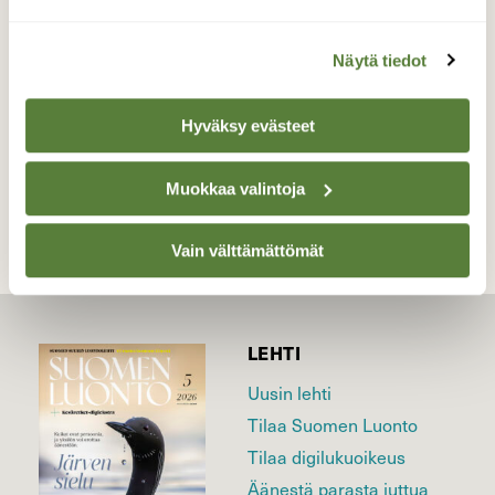
Valokuvaaja: Marjut Martikainen, Mustavuori
(Helsinki) 04.05.2013
Näytä tiedot
Hyväksy evästeet
TAKAISIN LISTAAN
Muokkaa valintoja
Vain välttämättömät
LEHTI
Uusin lehti
Tilaa Suomen Luonto
Tilaa digilukuoikeus
Äänestä parasta juttua