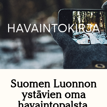
HAVAINTOKIRJA
Suomen Luonnon
ystävien oma
havaintopalsta.