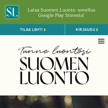
Lataa Suomen Luonto -sovellus
Google Play Storesta!
TILAA LEHTI
KIRJAUDU