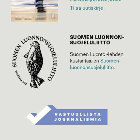
Tilaa uutiskirje
SUOMEN LUONNON­
SUOJELU­LIITTO
Suomen Luonto -lehden
Suomen
kustantaja on
luonnonsuojelu­liitto
.