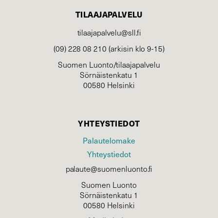
TILAAJAPALVELU
tilaajapalvelu@sll.fi
(09) 228 08 210 (arkisin klo 9-15)
Suomen Luonto/tilaajapalvelu
Sörnäistenkatu 1
00580 Helsinki
YHTEYSTIEDOT
Palautelomake
Yhteystiedot
palaute@suomenluonto.fi
Suomen Luonto
Sörnäistenkatu 1
00580 Helsinki