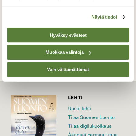
uimarannalla.
Valokuvaaja: Jarkko Nääs, Helsinki 23.5.2020
Näytä tiedot
Hyväksy evästeet
TAKAISIN LISTAAN
Muokkaa valintoja
Vain välttämättömät
LEHTI
Uusin lehti
Tilaa Suomen Luonto
Tilaa digilukuoikeus
Äänestä parasta juttua