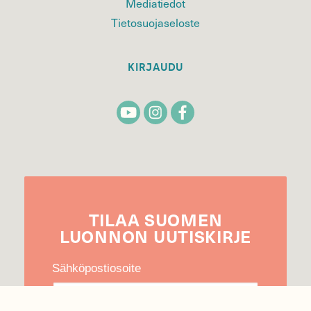
Mediatiedot
Tietosuojaseloste
KIRJAUDU
TILAA
SUOMEN
LUONNON
UUTIS­KIRJE
Sähköpostiosoite