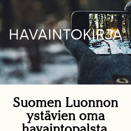
HAVAINTOKIRJA
Suomen Luonnon
ystävien oma
havaintopalsta.