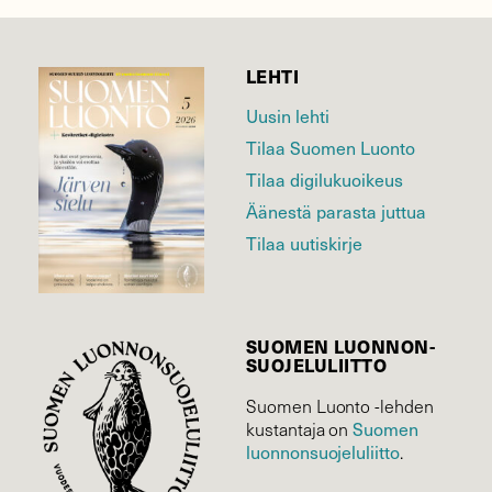
LEHTI
Uusin lehti
Tilaa Suomen Luonto
Tilaa digilukuoikeus
Äänestä parasta juttua
Tilaa uutiskirje
SUOMEN LUONNON­
SUOJELU­LIITTO
Suomen Luonto -lehden
Suomen
kustantaja on
luonnonsuojelu­liitto
.