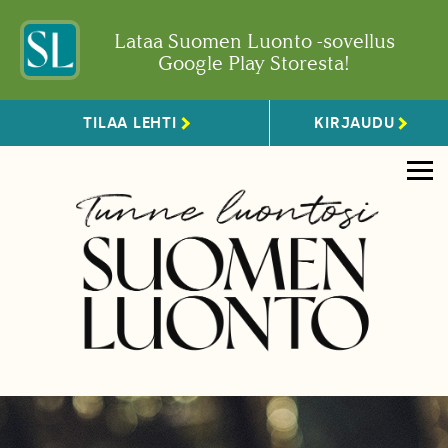
Lataa Suomen Luonto -sovellus
Google Play Storesta!
TILAA LEHTI
KIRJAUDU