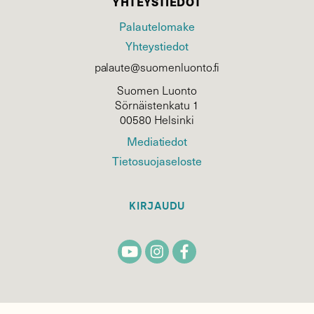
YHTEYSTIEDOT
Palautelomake
Yhteystiedot
palaute@suomenluonto.fi
Suomen Luonto
Sörnäistenkatu 1
00580 Helsinki
Mediatiedot
Tietosuojaseloste
KIRJAUDU