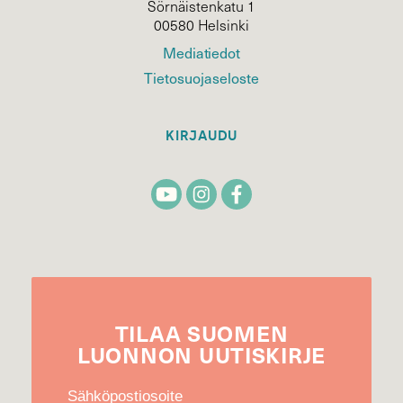
Sörnäistenkatu 1
00580 Helsinki
Mediatiedot
Tietosuojaseloste
KIRJAUDU
TILAA
SUOMEN
LUONNON
UUTIS­KIRJE
Sähköpostiosoite