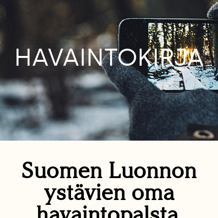
HAVAINTOKIRJA
Suomen Luonnon
ystävien oma
havaintopalsta.