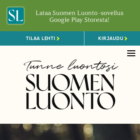
Lataa Suomen Luonto -sovellus
Google Play Storesta!
TILAA LEHTI
KIRJAUDU