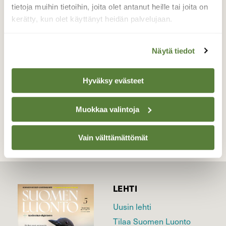
ääniä. Se antoi ottaa muutaman kuvan
tietoja muihin tietoihin, joita olet antanut heille tai joita on
ennenkuin meni matkoihinsa.
kerätty, kun olet käyttänyt heidän palvelujaan.
Valokuvaaja: Hannu Vuorinen, Iitti Urajärvi
18.9.2022
Näytä tiedot
Hyväksy evästeet
TAKAISIN LISTAAN
Muokkaa valintoja
Vain välttämättömät
LEHTI
Uusin lehti
Tilaa Suomen Luonto