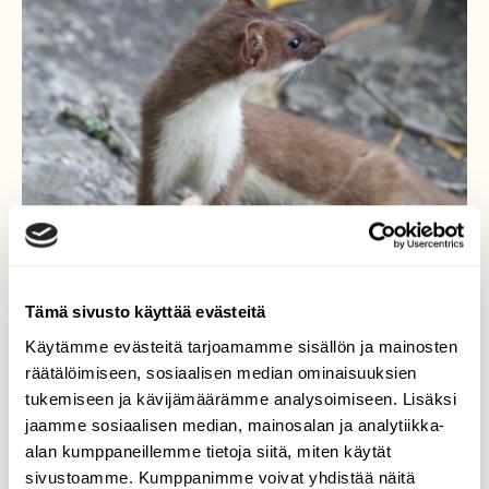
Tämä sivusto käyttää evästeitä
Käytämme evästeitä tarjoamamme sisällön ja mainosten
räätälöimiseen, sosiaalisen median ominaisuuksien
Kärppä laiturin kupeessa
tukemiseen ja kävijämäärämme analysoimiseen. Lisäksi
jaamme sosiaalisen median, mainosalan ja analytiikka-
Olin rantasaunaa lämmittämässä, kun jokin
alan kumppaneillemme tietoja siitä, miten käytät
vilahti laiturin kupeessa. Se oli kärppä, joka
ilmeisesti uteliaana tuli katsomaan outoja
sivustoamme. Kumppanimme voivat yhdistää näitä