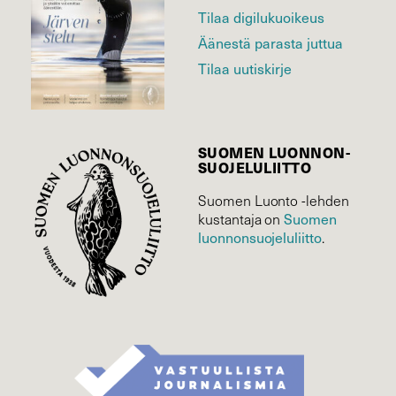
Tilaa digilukuoikeus
Äänestä parasta juttua
Tilaa uutiskirje
SUOMEN LUONNON­
SUOJELU­LIITTO
Suomen Luonto -lehden
Suomen
kustantaja on
luonnonsuojelu­liitto
.