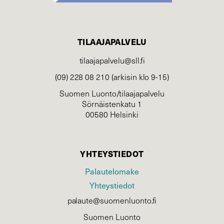
TILAAJAPALVELU
tilaajapalvelu@sll.fi
(09) 228 08 210 (arkisin klo 9-15)
Suomen Luonto/tilaajapalvelu
Sörnäistenkatu 1
00580 Helsinki
YHTEYSTIEDOT
Palautelomake
Yhteystiedot
palaute@suomenluonto.fi
Suomen Luonto