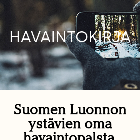
HAVAINTOKIRJA
Suomen Luonnon
ystävien oma
havaintopalsta.