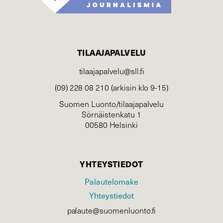
TILAAJAPALVELU
tilaajapalvelu@sll.fi
(09) 228 08 210 (arkisin klo 9-15)
Suomen Luonto/tilaajapalvelu
Sörnäistenkatu 1
00580 Helsinki
YHTEYSTIEDOT
Palautelomake
Yhteystiedot
palaute@suomenluonto.fi