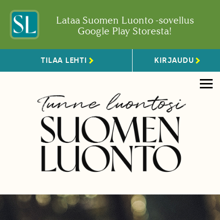
Lataa Suomen Luonto -sovellus
Google Play Storesta!
TILAA LEHTI
KIRJAUDU