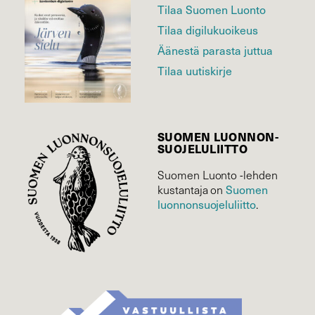
Tilaa Suomen Luonto
Tilaa digilukuoikeus
Äänestä parasta juttua
Tilaa uutiskirje
SUOMEN LUONNON­
SUOJELU­LIITTO
Suomen Luonto -lehden
Suomen
kustantaja on
luonnonsuojelu­liitto
.