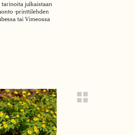
 tarinoita julkaistaan
onto -printtilehden
tubessa tai Vimeossa