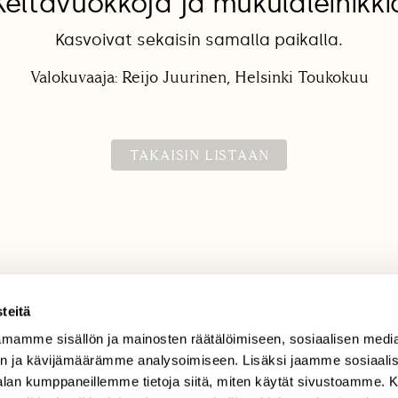
Keltavuokkoja ja mukulaleinikki
Kasvoivat sekaisin samalla paikalla.
Valokuvaaja: Reijo Juurinen, Helsinki Toukokuu
TAKAISIN LISTAAN
teitä
mamme sisällön ja mainosten räätälöimiseen, sosiaalisen medi
TILAAJAPALVELU
n ja kävijämäärämme analysoimiseen. Lisäksi jaamme sosiaali
tilaajapalvelu@sll.fi
-alan kumppaneillemme tietoja siitä, miten käytät sivustoamme