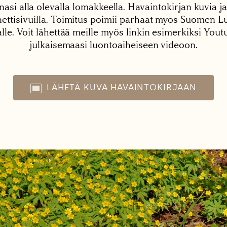
nasi alla olevalla lomakkeella. Havaintokirjan kuvia ja
tisivuilla. Toimitus poimii parhaat myös Suomen Lu
alle. Voit lähettää meille myös linkin esimerkiksi You
julkaisemaasi luontoaiheiseen videoon.
LÄHETÄ KUVA HAVAINTOKIRJAAN