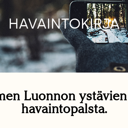
HAVAINTOKIRJA
en Luonnon ystävie
havaintopalsta.