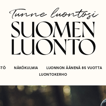
STÖ
NÄKÖKULMIA
LUONNON ÄÄNENÄ 85 VUOTTA
LUONTOKERHO