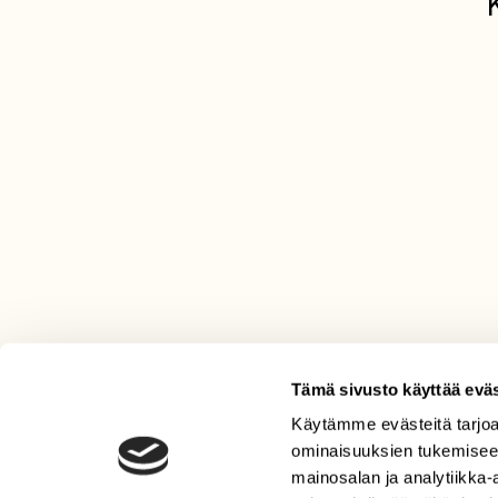
Tämä sivusto käyttää eväs
Käytämme evästeitä tarjoa
LEHTI
ominaisuuksien tukemisee
Uusin lehti
mainosalan ja analytiikka