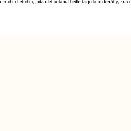
 muihin tietoihin, joita olet antanut heille tai joita on kerätty, kun 
(09) 228 08 210 (arkisin
klo 9-15)
Suomen
Luonto/tilaajapalvelu
Sörnäistenkatu 1
00580 Helsinki
ELU­
YHTEYSTIEDOT
ntaja on
Palautelomake
Yhteystiedot
palaute@suomenluonto.fi
Suomen Luonto
Sörnäistenkatu 1
00580 Helsinki
Mediatiedot
Tietosuojaseloste