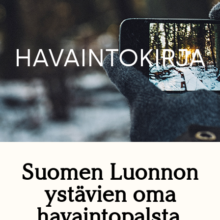
HAVAINTOKIRJA
Suomen Luonnon
ystävien oma
havaintopalsta.