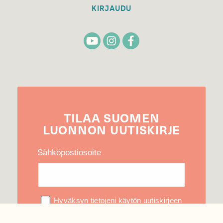
KIRJAUDU
TILAA
SUOMEN
LUONNON
UUTIS­KIRJE
Sähköpostiosoite
Hyväksyn tietojeni käytön uutiskirjeen
lähettämiseen