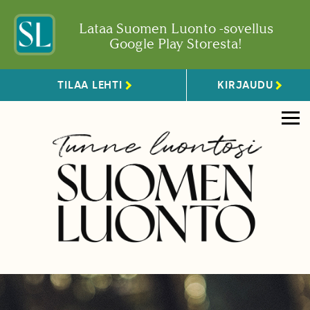
Lataa Suomen Luonto -sovellus
Google Play Storesta!
TILAA LEHTI
KIRJAUDU