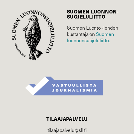
SUOMEN LUONNON­
SUOJELU­LIITTO
Suomen Luonto -lehden
kustantaja on
Suomen
luonnonsuojelu­liitto
.
TILAAJAPALVELU
tilaajapalvelu@sll.fi