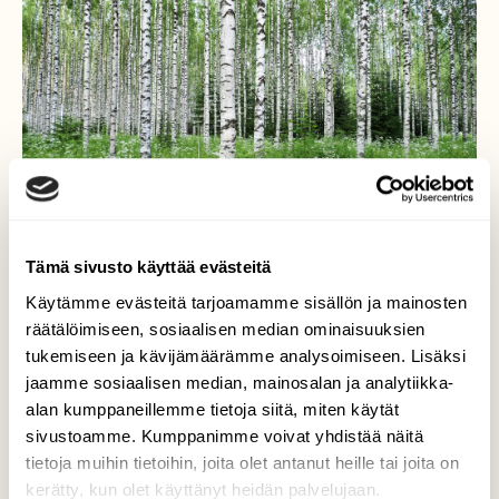
Tämä sivusto käyttää evästeitä
Käytämme evästeitä tarjoamamme sisällön ja mainosten
räätälöimiseen, sosiaalisen median ominaisuuksien
Kesäkoivikko
tukemiseen ja kävijämäärämme analysoimiseen. Lisäksi
jaamme sosiaalisen median, mainosalan ja analytiikka-
Keskikesä onpi taas !
alan kumppaneillemme tietoja siitä, miten käytät
Valokuvaaja: Arja Valtonen, Patsola, Värtsilä
sivustoamme. Kumppanimme voivat yhdistää näitä
19.6.2021
tietoja muihin tietoihin, joita olet antanut heille tai joita on
kerätty, kun olet käyttänyt heidän palvelujaan.