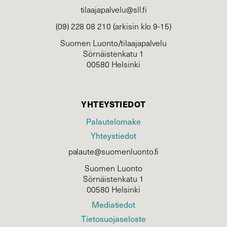
tilaajapalvelu@sll.fi
(09) 228 08 210 (arkisin klo 9-15)
Suomen Luonto/tilaajapalvelu
Sörnäistenkatu 1
00580 Helsinki
YHTEYSTIEDOT
Palautelomake
Yhteystiedot
palaute@suomenluonto.fi
Suomen Luonto
Sörnäistenkatu 1
00580 Helsinki
Mediatiedot
Tietosuojaseloste