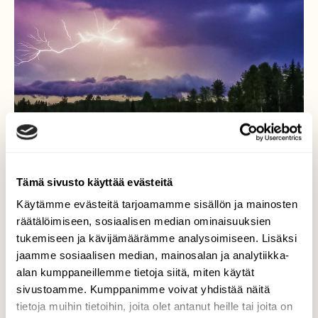
Tämä sivusto käyttää evästeitä
Käytämme evästeitä tarjoamamme sisällön ja mainosten
Kesäkuun lopussa helteen
räätälöimiseen, sosiaalisen median ominaisuuksien
vaihtuivat ukkosiin
tukemiseen ja kävijämäärämme analysoimiseen. Lisäksi
jaamme sosiaalisen median, mainosalan ja analytiikka-
Valtimolle tuli isoja myrskytuhoja
alan kumppaneillemme tietoja siitä, miten käytät
syösyvirtauksien ja trombien myötä
sivustoamme. Kumppanimme voivat yhdistää näitä
tietoja muihin tietoihin, joita olet antanut heille tai joita on
Valokuvaaja: Raija Kokkola, Valtimo kesäkuu 2020