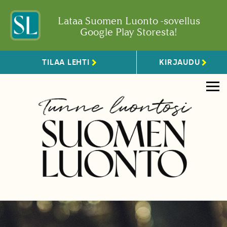
Lataa Suomen Luonto -sovellus
Google Play Storesta!
TILAA LEHTI
KIRJAUDU