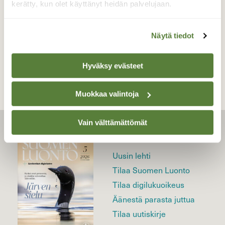
kerätty, kun olet käyttänyt heidän palvelujaan.
Näytä tiedot
TAKAISIN LISTAAN
Hyväksy evästeet
Muokkaa valintoja
Vain välttämättömät
LEHTI
Uusin lehti
Tilaa Suomen Luonto
Tilaa digilukuoikeus
Äänestä parasta juttua
Tilaa uutiskirje