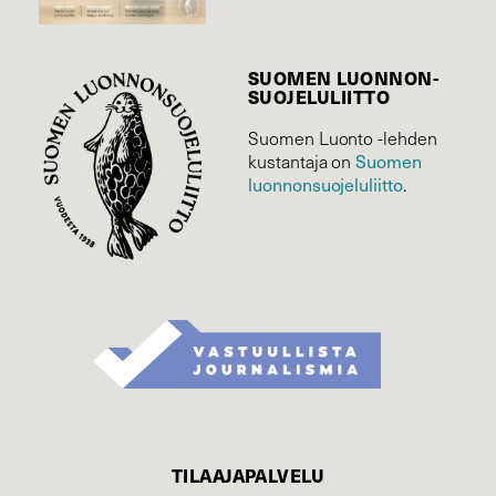
SUOMEN LUONNON­
SUOJELU­LIITTO
Suomen Luonto -lehden
kustantaja on
Suomen
luonnonsuojelu­liitto
.
TILAAJAPALVELU