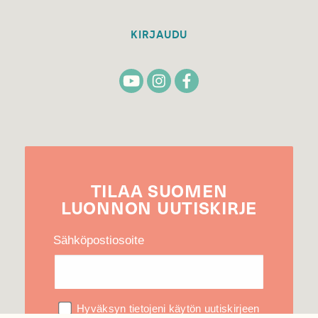
KIRJAUDU
TILAA
SUOMEN
LUONNON
UUTIS­KIRJE
Sähköpostiosoite
Hyväksyn tietojeni käytön uutiskirjeen