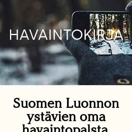
HAVAINTOKIRJA
Suomen Luonnon
ystävien oma
havaintopalsta.