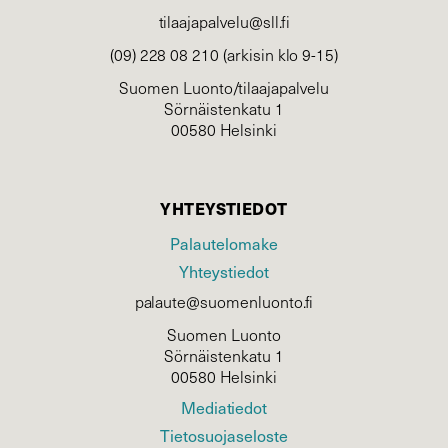
tilaajapalvelu@sll.fi
(09) 228 08 210 (arkisin klo 9-15)
Suomen Luonto/tilaajapalvelu
Sörnäistenkatu 1
00580 Helsinki
YHTEYSTIEDOT
Palautelomake
Yhteystiedot
palaute@suomenluonto.fi
Suomen Luonto
Sörnäistenkatu 1
00580 Helsinki
Mediatiedot
Tietosuojaseloste