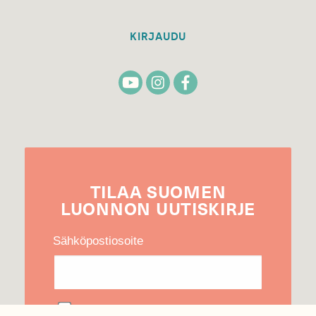
KIRJAUDU
TILAA
SUOMEN
LUONNON
UUTIS­KIRJE
Sähköpostiosoite
Hyväksyn tietojeni käytön uutiskirjeen