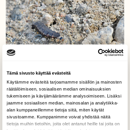
Tämä sivusto käyttää evästeitä
Käytämme evästeitä tarjoamamme sisällön ja mainosten
räätälöimiseen, sosiaalisen median ominaisuuksien
Kiiltomadon toukka
tukemiseen ja kävijämäärämme analysoimiseen. Lisäksi
jaamme sosiaalisen median, mainosalan ja analytiikka-
Näitä toukkia liikuskeli eräällä metsätiellä
alan kumppaneillemme tietoja siitä, miten käytät
muutamia.
sivustoamme. Kumppanimme voivat yhdistää näitä
Valokuvaaja: Markku Pelkonen, Kannonkoski
tietoja muihin tietoihin, joita olet antanut heille tai joita on