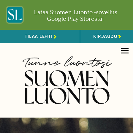
Lataa Suomen Luonto -sovellus
Google Play Storesta!
TILAA LEHTI
KIRJAUDU