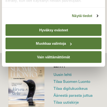
16.05.2021
kerätty, kun olet käyttänyt heidän palvelujaan.
Näytä tiedot
TAKAISIN LISTAAN
Hyväksy evästeet
Muokkaa valintoja
Vain välttämättömät
LEHTI
Uusin lehti
Tilaa Suomen Luonto
Tilaa digilukuoikeus
Äänestä parasta juttua
Tilaa uutiskirje