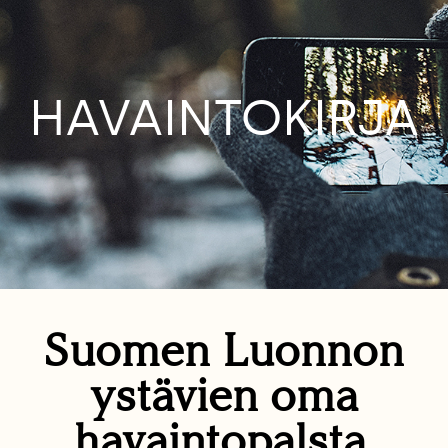
HAVAINTOKIRJA
Suomen Luonnon
ystävien oma
havaintopalsta.