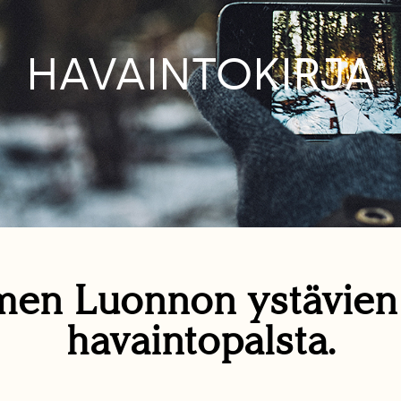
HAVAINTOKIRJA
en Luonnon ystävie
havaintopalsta.