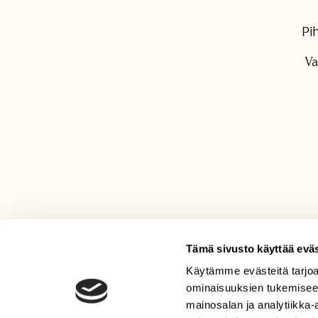
Pi
Va
Tämä sivusto käyttää eväs
Käytämme evästeitä tarjoa
LEHTI
ominaisuuksien tukemisee
Uusin lehti
mainosalan ja analytiikka