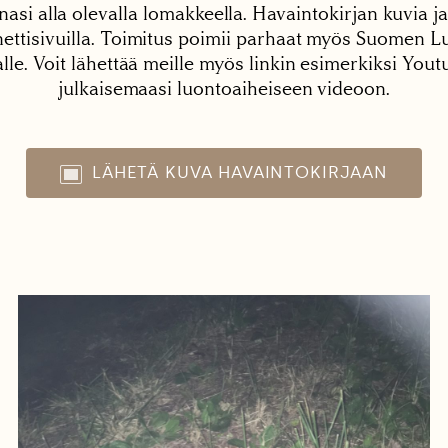
nasi alla olevalla lomakkeella. Havaintokirjan kuvia ja
tisivuilla. Toimitus poimii parhaat myös Suomen Lu
alle. Voit lähettää meille myös linkin esimerkiksi You
julkaisemaasi luontoaiheiseen videoon.
LÄHETÄ KUVA HAVAINTOKIRJAAN