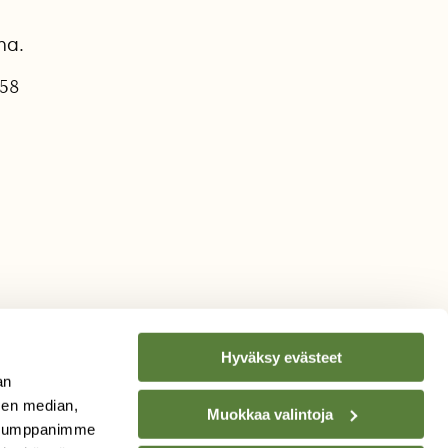
na.
.58
Hyväksy evästeet
an
sen median,
Muokkaa valintoja
. Kumppanimme
TILAA
SUOMEN