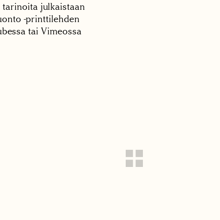
 tarinoita julkaistaan
onto -printtilehden
tubessa tai Vimeossa