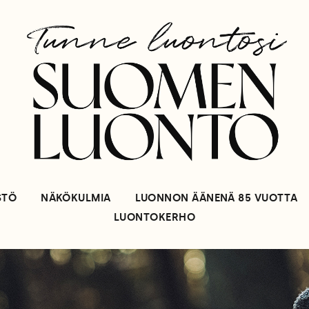
STÖ
NÄKÖKULMIA
LUONNON ÄÄNENÄ 85 VUOTTA
LUONTOKERHO