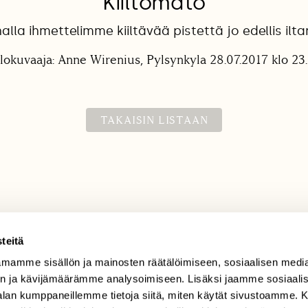
Kiiltomato
halla ihmettelimme kiiltävää pistettä jo edellis ilta
lokuvaaja: Anne Wirenius, Pylsynkyla 28.07.2017 klo 23
TAKAISIN LISTAAN
teitä
mamme sisällön ja mainosten räätälöimiseen, sosiaalisen medi
TILAAJAPALVELU
n ja kävijämäärämme analysoimiseen. Lisäksi jaamme sosiaali
tilaajapalvelu@sll.fi
-alan kumppaneillemme tietoja siitä, miten käytät sivustoamme