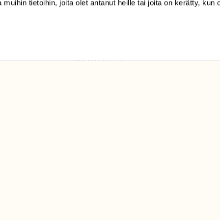
 muihin tietoihin, joita olet antanut heille tai joita on kerätty, kun 
(09) 228 08 210 (arkisin
klo 9-15)
Suomen
Luonto/tilaajapalvelu
Sörnäistenkatu 1
00580 Helsinki
ELU­
YHTEYSTIEDOT
ntaja on
Palautelomake
Yhteystiedot
palaute@suomenluonto.fi
Suomen Luonto
Sörnäistenkatu 1
00580 Helsinki
Mediatiedot
Tietosuojaseloste