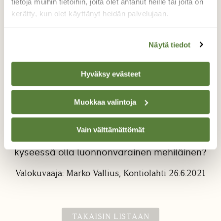
tietoja muihin tietoihin, joita olet antanut heille tai joita on
kerätty, kun olet käyttänyt heidän palvelujaan.
Näytä tiedot
Hyväksy evästeet
Kiirettä pitää kesätöissä
Muokkaa valintoja
Pihapiirimme pensaassa käy kuhina ja näitä
vieraita nähtiin kaksi kappaletta. Eri
kimalaislajeja ja kokoja näkyi monia, mutta
Vain välttämättömät
tästä jäimme pohtimaan, että voiko
kyseessä olla luonnonvarainen mehiläinen?
Valokuvaaja: Marko Vallius, Kontiolahti 26.6.2021
TAKAISIN LISTAAN