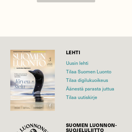
LEHTI
Uusin lehti
Tilaa Suomen Luonto
Tilaa digilukuoikeus
Äänestä parasta juttua
Tilaa uutiskirje
SUOMEN LUONNON­
SUOJELU­LIITTO