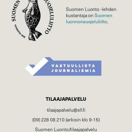
Suomen Luonto -lehden
Suomen
kustantaja on
luonnonsuojelu­liitto
.
TILAAJAPALVELU
tilaajapalvelu@sll.fi
(09) 228 08 210 (arkisin klo 9-15)
Suomen Luonto/tilaajapalvelu