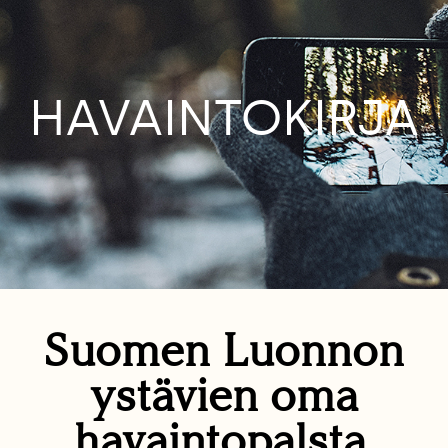
HAVAINTOKIRJA
Suomen Luonnon
ystävien oma
havaintopalsta.