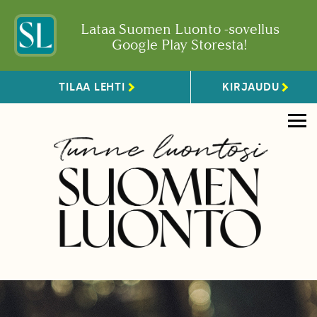
Lataa Suomen Luonto -sovellus
Google Play Storesta!
TILAA LEHTI
KIRJAUDU