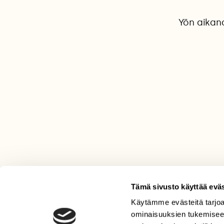
Yön aikana
Tämä sivusto käyttää eväs
Käytämme evästeitä tarjoa
LEHTI
ominaisuuksien tukemisee
Uusin lehti