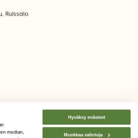
u, Ruissalo
Hyväksy evästeet
an
sen median,
Muokkaa valintoja