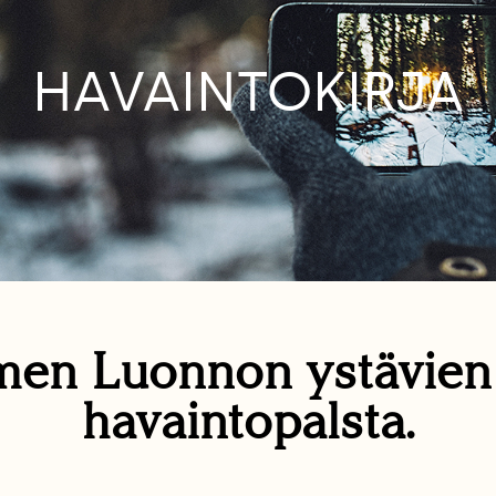
HAVAINTOKIRJA
en Luonnon ystävie
havaintopalsta.