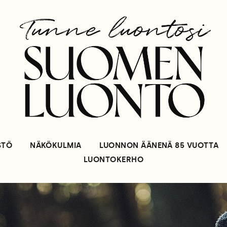
STÖ
NÄKÖKULMIA
LUONNON ÄÄNENÄ 85 VUOTTA
LUONTOKERHO