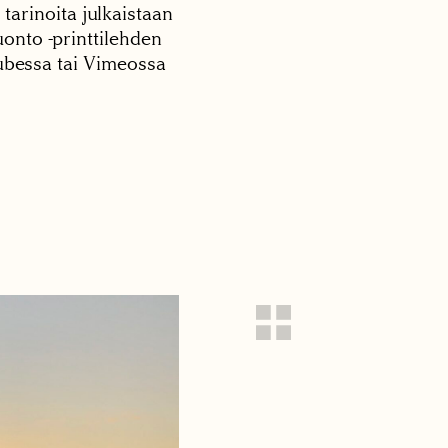
 tarinoita julkaistaan
onto -printtilehden
tubessa tai Vimeossa