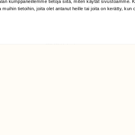
-alan kumppaneillemme tietoja siitä, miten käytät sivustoamme
 muihin tietoihin, joita olet antanut heille tai joita on kerätty, kun 
(09) 228 08 210 (arkisin
klo 9-15)
Suomen
Luonto/tilaajapalvelu
Sörnäistenkatu 1
00580 Helsinki
ELU­
YHTEYSTIEDOT
ntaja on
Palautelomake
Yhteystiedot
palaute@suomenluonto.fi
Suomen Luonto
Sörnäistenkatu 1
00580 Helsinki
Mediatiedot
Tietosuojaseloste