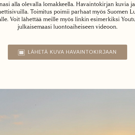
nasi alla olevalla lomakkeella. Havaintokirjan kuvia ja
tisivuilla. Toimitus poimii parhaat myös Suomen Lu
alle. Voit lähettää meille myös linkin esimerkiksi You
julkaisemaasi luontoaiheiseen videoon.
LÄHETÄ KUVA HAVAINTOKIRJAAN