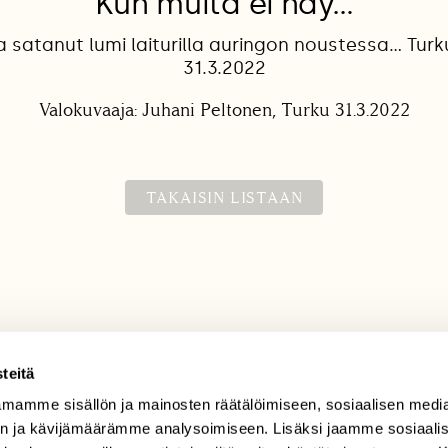
Kun muita ei näy…
 satanut lumi laiturilla auringon noustessa… Turk
31.3.2022
Valokuvaaja: Juhani Peltonen, Turku 31.3.2022
TAKAISIN LISTAAN
teitä
mamme sisällön ja mainosten räätälöimiseen, sosiaalisen medi
TILAAJAPALVELU
n ja kävijämäärämme analysoimiseen. Lisäksi jaamme sosiaali
tilaajapalvelu@sll.fi