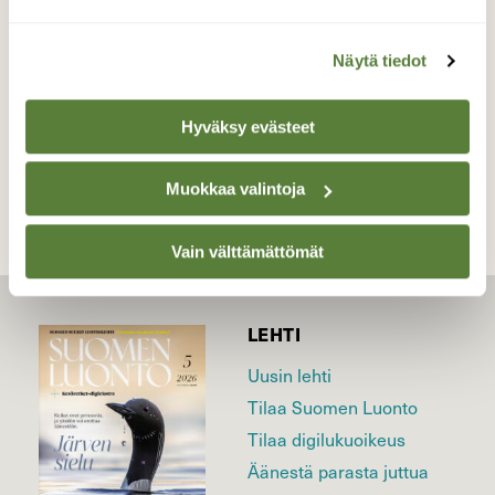
Valokuvaaja: Liisa Niiva-Korpela, Taipalsaari,
Erikanniemi 10.6.2016
Näytä tiedot
Hyväksy evästeet
TAKAISIN LISTAAN
Muokkaa valintoja
Vain välttämättömät
LEHTI
Uusin lehti
Tilaa Suomen Luonto
Tilaa digilukuoikeus
Äänestä parasta juttua