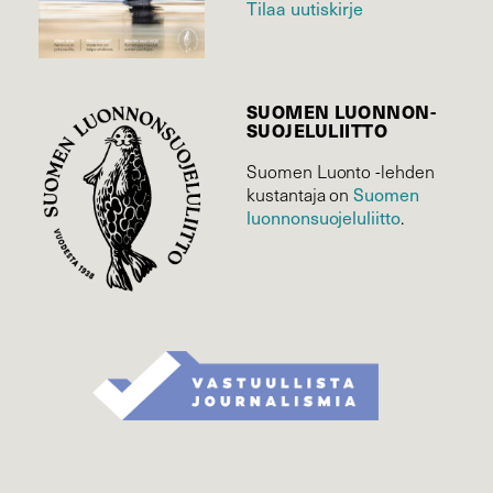
Tilaa uutiskirje
SUOMEN LUONNON­
SUOJELU­LIITTO
Suomen Luonto -lehden
Suomen
kustantaja on
luonnonsuojelu­liitto
.