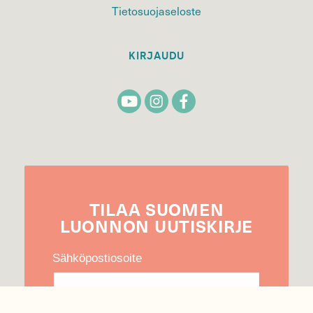
Tietosuojaseloste
KIRJAUDU
TILAA
SUOMEN
LUONNON
UUTIS­KIRJE
Sähköpostiosoite