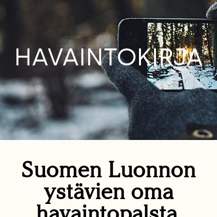
HAVAINTOKIRJA
Suomen Luonnon
ystävien oma
havaintopalsta.