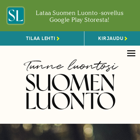
Lataa Suomen Luonto -sovellus
Google Play Storesta!
TILAA LEHTI
KIRJAUDU