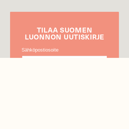
TILAA
SUOMEN
LUONNON
UUTIS­KIRJE
Sähköpostiosoite
Hyväksyn tietojeni käytön uutiskirjeen
lähettämiseen
Tietosuojaseloste