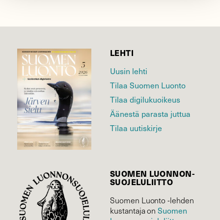
LEHTI
Uusin lehti
Tilaa Suomen Luonto
Tilaa digilukuoikeus
Äänestä parasta juttua
Tilaa uutiskirje
SUOMEN LUONNON­
SUOJELU­LIITTO
Suomen Luonto -lehden
kustantaja on
Suomen