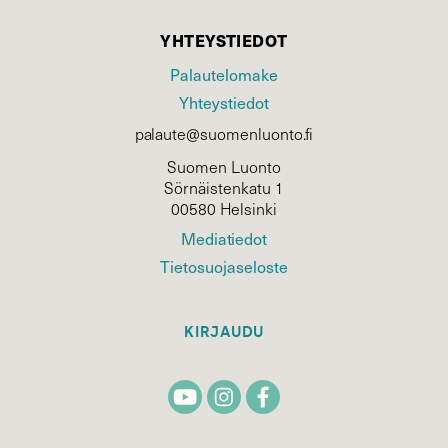
YHTEYSTIEDOT
Palautelomake
Yhteystiedot
palaute@suomenluonto.fi
Suomen Luonto
Sörnäistenkatu 1
00580 Helsinki
Mediatiedot
Tietosuojaseloste
KIRJAUDU