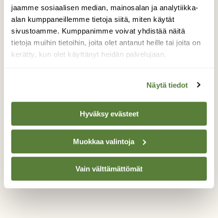
Asumme Espoon otaniemessä kerrostalossa
jaamme sosiaalisen median, mainosalan ja analytiikka-
jossa on avonaiset parvekkeet. Jätimme
alan kumppaneillemme tietoja siitä, miten käytät
laittamatta kesäkukat seinällä olevaan
sivustoamme. Kumppanimme voivat yhdistää näitä
kukkatelineeseen. Alkukesästä sinne oli
tietoja muihin tietoihin, joita olet antanut heille tai joita on
muuttanut laulurastas ja kohta pesässä
kerätty, kun olet käyttänyt heidän palvelujaan.
olikin viisi munaa. Kaksi niistä kuoriutui ja nyt
parvekkeeme on vallattu ja siellä on
käynnissä laulurastaspariskunnalla
Näytä tiedot
mahdoton ruokaralli. Joitain kuvia ollaan
onnistuttu sälekaihtimien välistä ottamaan.
Hyväksy evästeet
On kyllä hienoin parvekekoriste aikoihin!
Valokuvaaja: Heidi Nissinen, Espoo 8.7.2019
Muokkaa valintoja
Vain välttämättömät
TAKAISIN LISTAAN