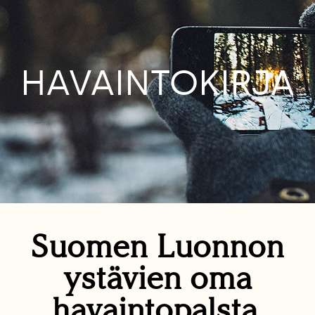
HAVAINTOKIRJA
Suomen Luonnon
ystävien oma
havaintopalsta.