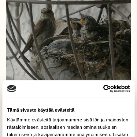
Tämä sivusto käyttää evästeitä
Laulurastaan pesä Espoon
Käytämme evästeitä tarjoamamme sisällön ja mainosten
otaniemessä
räätälöimiseen, sosiaalisen median ominaisuuksien
tukemiseen ja kävijämäärämme analysoimiseen. Lisäksi