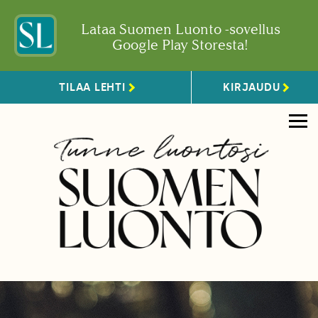
Lataa Suomen Luonto -sovellus
Google Play Storesta!
TILAA LEHTI
KIRJAUDU