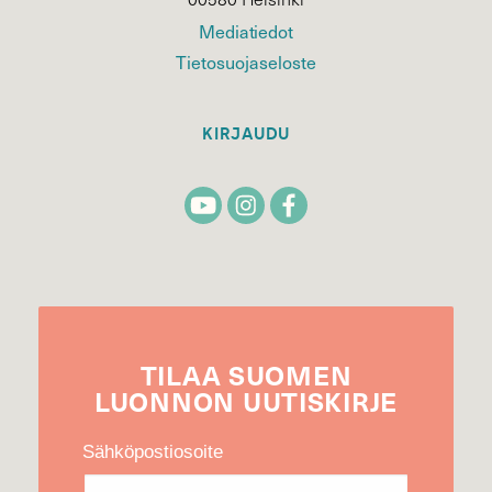
Mediatiedot
Tietosuojaseloste
KIRJAUDU
TILAA
SUOMEN
LUONNON
UUTIS­KIRJE
Sähköpostiosoite