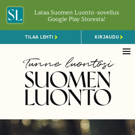
Lataa Suomen Luonto -sovellus
Google Play Storesta!
TILAA LEHTI
KIRJAUDU