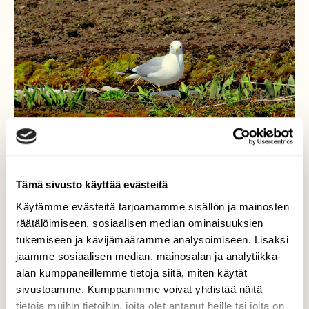
Tämä sivusto käyttää evästeitä
Käytämme evästeitä tarjoamamme sisällön ja mainosten
räätälöimiseen, sosiaalisen median ominaisuuksien
tukemiseen ja kävijämäärämme analysoimiseen. Lisäksi
Lokki viljelee omaa
jaamme sosiaalisen median, mainosalan ja analytiikka-
palstaansa!
alan kumppaneillemme tietoja siitä, miten käytät
sivustoamme. Kumppanimme voivat yhdistää näitä
Järven lähellä kun asuu niin lokki hoitaa
tietoja muihin tietoihin, joita olet antanut heille tai joita on