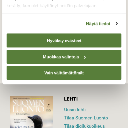
oman palstansa pihamaalla,ja oonkin kade
kerätty, kun olet käyttänyt heidän palvelujaan.
kun sillä kasvaa kaikki niin hyvin:)
Valokuvaaja: Sirpa Jyske, Virrat 12.5-17
Näytä tiedot
Hyväksy evästeet
TAKAISIN LISTAAN
Muokkaa valintoja
Vain välttämättömät
LEHTI
Uusin lehti
Tilaa Suomen Luonto
Tilaa digilukuoikeus