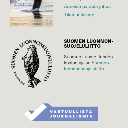
Äänestä parasta juttua
Tilaa uutiskirje
SUOMEN LUONNON­
SUOJELU­LIITTO
Suomen Luonto -lehden
kustantaja on
Suomen
luonnonsuojelu­liitto
.