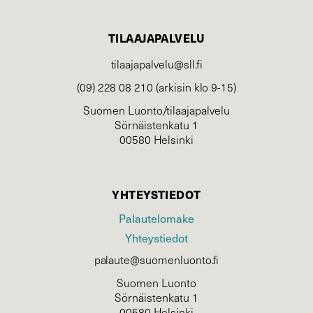
TILAAJAPALVELU
tilaajapalvelu@sll.fi
(09) 228 08 210 (arkisin klo 9-15)
Suomen Luonto/tilaajapalvelu
Sörnäistenkatu 1
00580 Helsinki
YHTEYSTIEDOT
Palautelomake
Yhteystiedot
palaute@suomenluonto.fi
Suomen Luonto
Sörnäistenkatu 1
00580 Helsinki