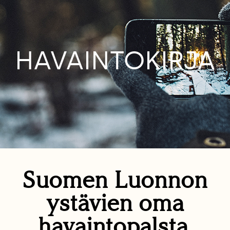
HAVAINTOKIRJA
Suomen Luonnon
ystävien oma
havaintopalsta.