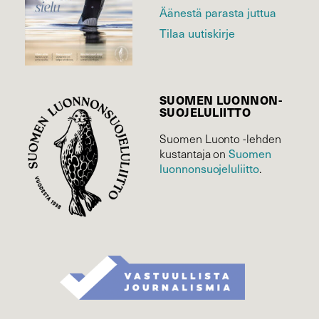
Äänestä parasta juttua
Tilaa uutiskirje
SUOMEN LUONNON­
SUOJELU­LIITTO
Suomen Luonto -lehden
Suomen
kustantaja on
luonnonsuojelu­liitto
.