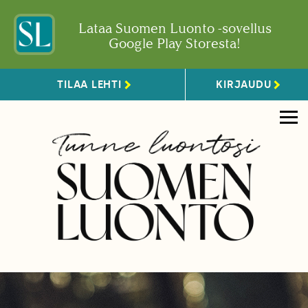
Lataa Suomen Luonto -sovellus
Google Play Storesta!
TILAA LEHTI
KIRJAUDU