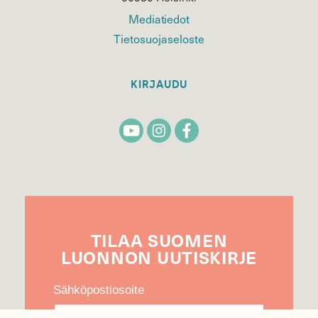
Mediatiedot
Tietosuojaseloste
KIRJAUDU
TILAA
SUOMEN
LUONNON
UUTIS­KIRJE
Sähköpostiosoite