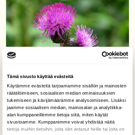
Tämä sivusto käyttää evästeitä
Käytämme evästeitä tarjoamamme sisällön ja mainosten
räätälöimiseen, sosiaalisen median ominaisuuksien
tukemiseen ja kävijämäärämme analysoimiseen. Lisäksi
jaamme sosiaalisen median, mainosalan ja analytiikka-
Luonnon omat partasudit
alan kumppaneillemme tietoja siitä, miten käytät
sivustoamme. Kumppanimme voivat yhdistää näitä
Pelto-ohdakkeen lilat kukat koristavat
tietoja muihin tietoihin, joita olet antanut heille tai joita on