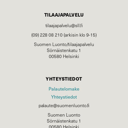
TILAAJAPALVELU
tilaajapalvelu@sll.fi
(09) 228 08 210 (arkisin klo 9-15)
Suomen Luonto/tilaajapalvelu
Sörnäistenkatu 1
00580 Helsinki
YHTEYSTIEDOT
Palautelomake
Yhteystiedot
palaute@suomenluonto.fi
Suomen Luonto
Sörnäistenkatu 1
00580 Helsinki