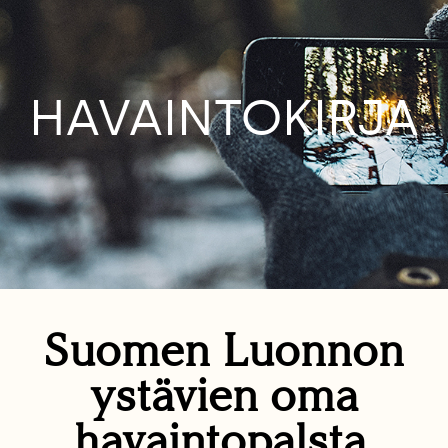
HAVAINTOKIRJA
Suomen Luonnon
ystävien oma
havaintopalsta.