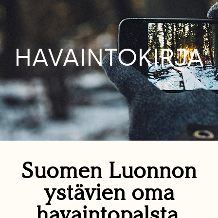
HAVAINTOKIRJA
Suomen Luonnon
ystävien oma
havaintopalsta.