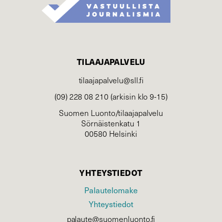
TILAAJAPALVELU
tilaajapalvelu@sll.fi
(09) 228 08 210 (arkisin klo 9-15)
Suomen Luonto/tilaajapalvelu
Sörnäistenkatu 1
00580 Helsinki
YHTEYSTIEDOT
Palautelomake
Yhteystiedot
palaute@suomenluonto.fi