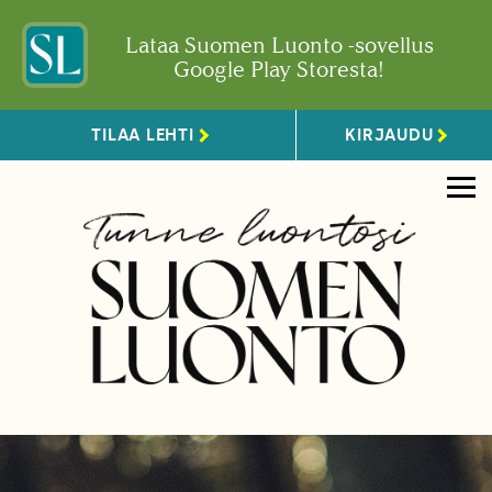
Lataa Suomen Luonto -sovellus
Google Play Storesta!
TILAA LEHTI
KIRJAUDU