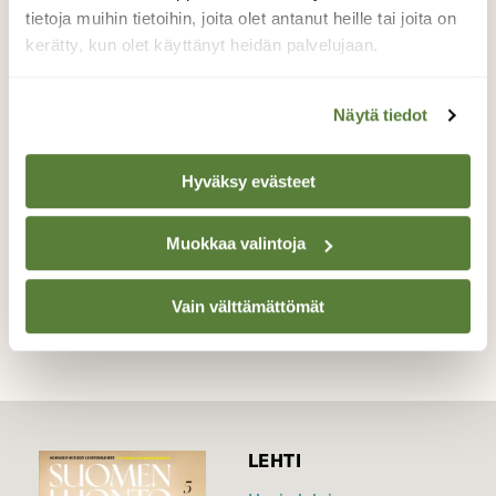
Kauniina kesäkuisena päivänä sinitiaisen
tietoja muihin tietoihin, joita olet antanut heille tai joita on
poikanen kurkisteli pöntöstä ja näki
kerätty, kun olet käyttänyt heidän palvelujaan.
ensimmäistä kertaa maisemia kotinsa
ulkopuolelta.
Näytä tiedot
Valokuvaaja: Emilia Miettinen, Hämeenlinna
10.6.2024
Hyväksy evästeet
Muokkaa valintoja
TAKAISIN LISTAAN
Vain välttämättömät
LEHTI