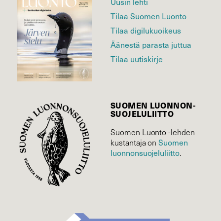
Uusin lehti
Tilaa Suomen Luonto
Tilaa digilukuoikeus
Äänestä parasta juttua
Tilaa uutiskirje
SUOMEN LUONNON­
SUOJELU­LIITTO
Suomen Luonto -lehden
Suomen
kustantaja on
luonnonsuojelu­liitto
.