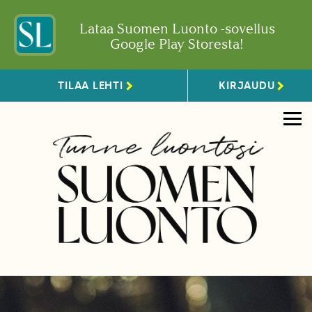
Lataa Suomen Luonto -sovellus
Google Play Storesta!
TILAA LEHTI
KIRJAUDU