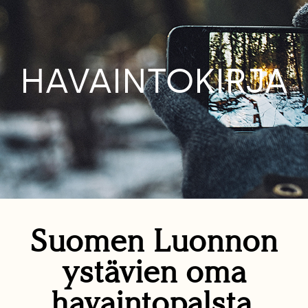
HAVAINTOKIRJA
Suomen Luonnon
ystävien oma
havaintopalsta.