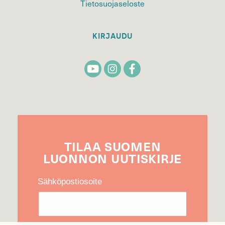
Tietosuojaseloste
KIRJAUDU
TILAA
SUOMEN
LUONNON
UUTIS­KIRJE
Sähköpostiosoite