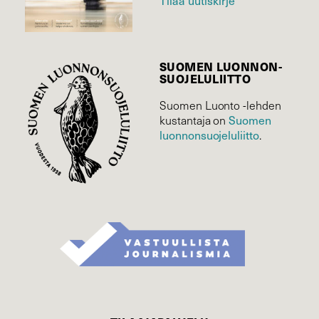
Tilaa uutiskirje
SUOMEN LUONNON­
SUOJELU­LIITTO
Suomen Luonto -lehden
kustantaja on
Suomen
luonnonsuojelu­liitto
.