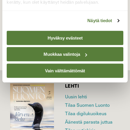
kerätty, kun olet käyttänyt heidän palvelujaan.
Valokuvaaja: Juhani Peltonen, Turku 13.12.2021
Näytä tiedot
TAKAISIN LISTAAN
Hyväksy evästeet
Muokkaa valintoja
Vain välttämättömät
LEHTI
Uusin lehti
Tilaa Suomen Luonto
Tilaa digilukuoikeus
Äänestä parasta juttua