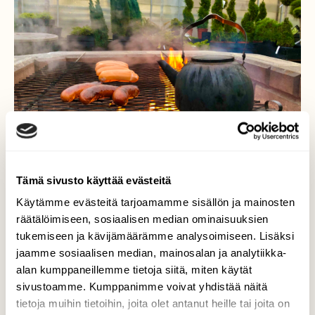
Tämä sivusto käyttää evästeitä
Käytämme evästeitä tarjoamamme sisällön ja mainosten
räätälöimiseen, sosiaalisen median ominaisuuksien
Maistuis varmaan
tukemiseen ja kävijämäärämme analysoimiseen. Lisäksi
sullekkin…😋
jaamme sosiaalisen median, mainosalan ja analytiikka-
alan kumppaneillemme tietoja siitä, miten käytät
Säällä kuin säällä, maistuu aina kunnon
sivustoamme. Kumppanimme voivat yhdistää näitä
nokipannukaffet… Turku 13.12.2021
tietoja muihin tietoihin, joita olet antanut heille tai joita on