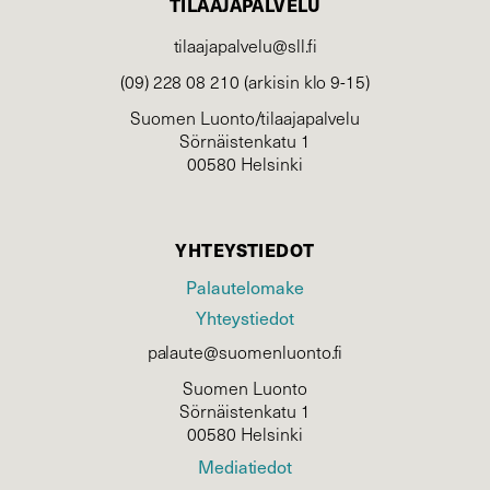
TILAAJAPALVELU
tilaajapalvelu@sll.fi
(09) 228 08 210 (arkisin klo 9-15)
Suomen Luonto/tilaajapalvelu
Sörnäistenkatu 1
00580 Helsinki
YHTEYSTIEDOT
Palautelomake
Yhteystiedot
palaute@suomenluonto.fi
Suomen Luonto
Sörnäistenkatu 1
00580 Helsinki
Mediatiedot