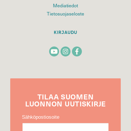
Mediatiedot
Tietosuojaseloste
KIRJAUDU
TILAA
SUOMEN
LUONNON
UUTIS­KIRJE
Sähköpostiosoite