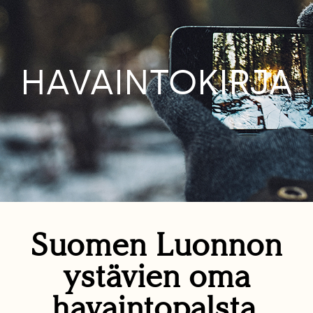
HAVAINTOKIRJA
Suomen Luonnon
ystävien oma
havaintopalsta.