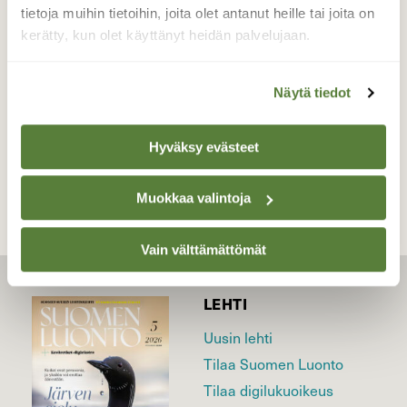
tietoja muihin tietoihin, joita olet antanut heille tai joita on
napattuna!
kerätty, kun olet käyttänyt heidän palvelujaan.
Valokuvaaja: Tommi Kujala, UTAJÄRVI 6.11.2022
Näytä tiedot
TAKAISIN LISTAAN
Hyväksy evästeet
Muokkaa valintoja
Vain välttämättömät
LEHTI
Uusin lehti
Tilaa Suomen Luonto
Tilaa digilukuoikeus