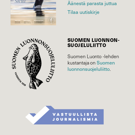
Äänestä parasta juttua
Tilaa uutiskirje
SUOMEN LUONNON­
SUOJELU­LIITTO
Suomen Luonto -lehden
Suomen
kustantaja on
luonnonsuojelu­liitto
.