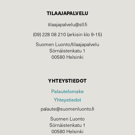
TILAAJAPALVELU
tilaajapalvelu@sll.fi
(09) 228 08 210 (arkisin klo 9-15)
Suomen Luonto/tilaajapalvelu
Sörnäistenkatu 1
00580 Helsinki
YHTEYSTIEDOT
Palautelomake
Yhteystiedot
palaute@suomenluonto.fi
Suomen Luonto
Sörnäistenkatu 1
00580 Helsinki