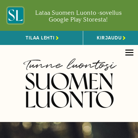
Lataa Suomen Luonto -sovellus
Google Play Storesta!
TILAA LEHTI
KIRJAUDU