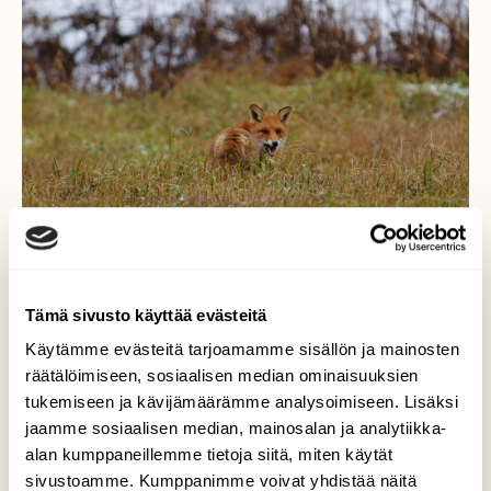
Tämä sivusto käyttää evästeitä
Makoisa myyrä ateriana
Käytämme evästeitä tarjoamamme sisällön ja mainosten
räätälöimiseen, sosiaalisen median ominaisuuksien
Ovela kuin kettu sanotaan... ainakin hauskaa
tukemiseen ja kävijämäärämme analysoimiseen. Lisäksi
seurattavaa ovat sen saalistusmenetelmät -
jaamme sosiaalisen median, mainosalan ja analytiikka-
se hiipii, nuuskii, kuuntelee ja hyppelee
alan kumppaneillemme tietoja siitä, miten käytät
hauskasti! Pian palkinto on suussa: mehevä
sivustoamme. Kumppanimme voivat yhdistää näitä
myyrä marraskuisen pellon heinikosta