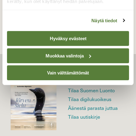
kerätty, kun olet käyttänyt heidän palvelujaan.
TAKAISIN LISTAAN
Näytä tiedot
Hyväksy evästeet
Muokkaa valintoja
LEHTI
Vain välttämättömät
Uusin lehti
Tilaa Suomen Luonto
Tilaa digilukuoikeus
Äänestä parasta juttua
Tilaa uutiskirje