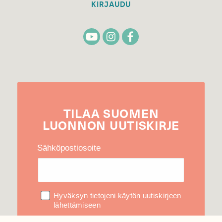
KIRJAUDU
TILAA
SUOMEN
LUONNON
UUTIS­KIRJE
Sähköpostiosoite
Hyväksyn tietojeni käytön uutiskirjeen
lähettämiseen