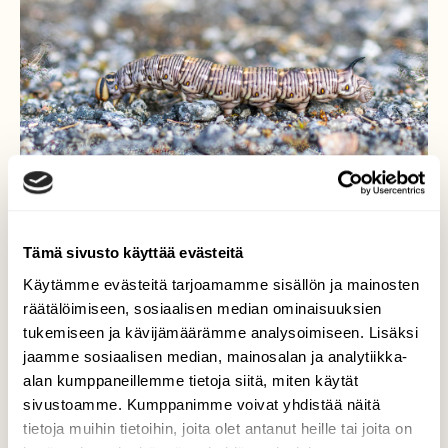
Tämä sivusto käyttää evästeitä
Mäntykiitäjän toukka
Käytämme evästeitä tarjoamamme sisällön ja mainosten
räätälöimiseen, sosiaalisen median ominaisuuksien
Elokuussa taitavat perhosen toukat olla
tukemiseen ja kävijämäärämme analysoimiseen. Lisäksi
liikkeessä. Tämä otus ylitti pihanmaata ja
jaamme sosiaalisen median, mainosalan ja analytiikka-
toivoin, ettei mikään lintu sitä huomaisi.
alan kumppaneillemme tietoja siitä, miten käytät
Valokuvaaja: Hannu Tikkanen, Kajaani 27.8.2023
sivustoamme. Kumppanimme voivat yhdistää näitä
tietoja muihin tietoihin, joita olet antanut heille tai joita on