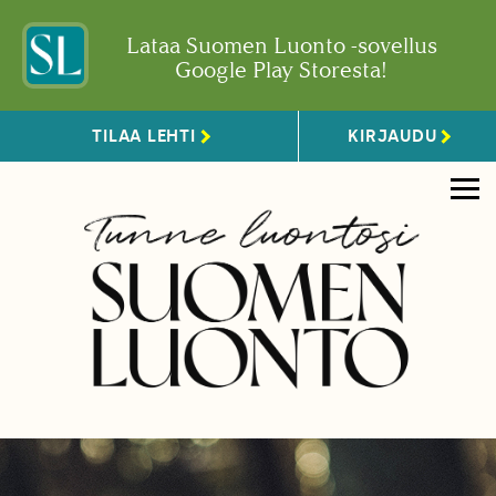
Lataa Suomen Luonto -sovellus
Google Play Storesta!
TILAA LEHTI
KIRJAUDU