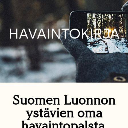
HAVAINTOKIRJA
Suomen Luonnon
ystävien oma
havaintopalsta.