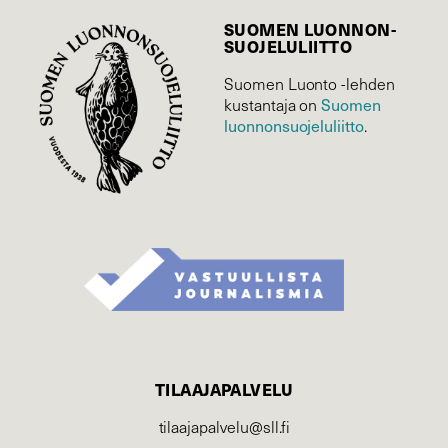
SUOMEN LUONNON­
SUOJELU­LIITTO
Suomen Luonto -lehden
kustantaja on
Suomen
luonnonsuojelu­liitto
.
TILAAJAPALVELU
tilaajapalvelu@sll.fi