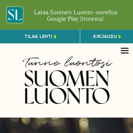
Lataa Suomen Luonto -sovellus
Google Play Storesta!
TILAA LEHTI
KIRJAUDU