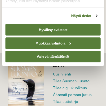
05.09.2016
kerätty, kun olet käyttänyt heidän palvelujaan.
Näytä tiedot
TAKAISIN LISTAAN
Hyväksy evästeet
Muokkaa valintoja
Vain välttämättömät
LEHTI
Uusin lehti
Tilaa Suomen Luonto
Tilaa digilukuoikeus
Äänestä parasta juttua
Tilaa uutiskirje