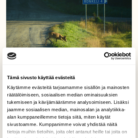
Tämä sivusto käyttää evästeitä
Käytämme evästeitä tarjoamamme sisällön ja mainosten
räätälöimiseen, sosiaalisen median ominaisuuksien
Matkalla Ronkeliin...
tukemiseen ja kävijämäärämme analysoimiseen. Lisäksi
jaamme sosiaalisen median, mainosalan ja analytiikka-
Metsäkauris pisti oikein juoksuksi, että
alan kumppaneillemme tietoja siitä, miten käytät
ehtiäkseen tien yli ennen minua.
sivustoamme. Kumppanimme voivat yhdistää näitä
tietoja muihin tietoihin, joita olet antanut heille tai joita on
Valokuvaaja: MIKKO T. SAVOLAINEN, NURMES