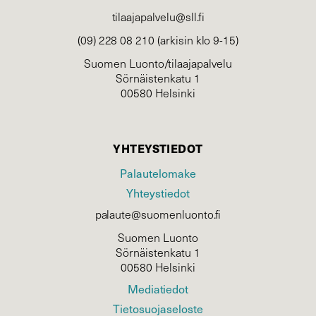
tilaajapalvelu@sll.fi
(09) 228 08 210 (arkisin klo 9-15)
Suomen Luonto/tilaajapalvelu
Sörnäistenkatu 1
00580 Helsinki
YHTEYSTIEDOT
Palautelomake
Yhteystiedot
palaute@suomenluonto.fi
Suomen Luonto
Sörnäistenkatu 1
00580 Helsinki
Mediatiedot
Tietosuojaseloste