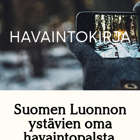
HAVAINTOKIRJA
Suomen Luonnon
ystävien oma
havaintopalsta.