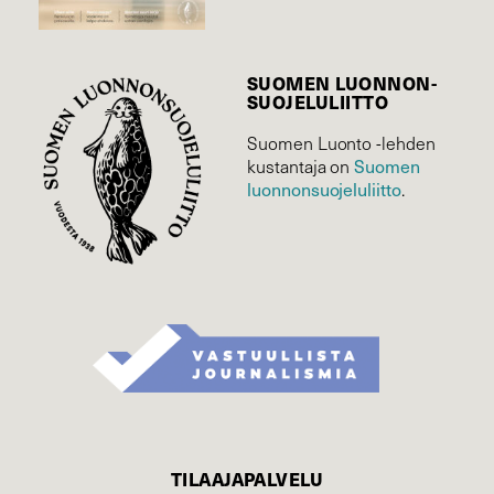
SUOMEN LUONNON­
SUOJELU­LIITTO
Suomen Luonto -lehden
Suomen
kustantaja on
luonnonsuojelu­liitto
.
TILAAJAPALVELU