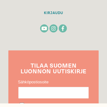
KIRJAUDU
TILAA
SUOMEN
LUONNON
UUTIS­KIRJE
Sähköpostiosoite
Hyväksyn tietojeni käytön uutiskirjeen