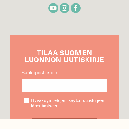
TILAA
SUOMEN
LUONNON
UUTIS­KIRJE
Sähköpostiosoite
Hyväksyn tietojeni käytön uutiskirjeen
lähettämiseen