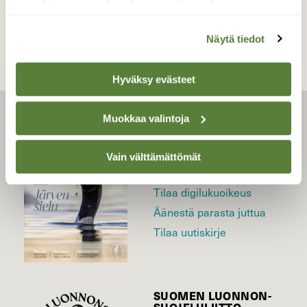
Näytä tiedot
Hyväksy evästeet
Muokkaa valintoja
LEHTI
Uusin lehti
Vain välttämättömät
Tilaa Suomen Luonto
Tilaa digilukuoikeus
Äänestä parasta juttua
Tilaa uutiskirje
SUOMEN LUONNON­