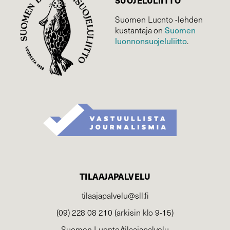
SUOJELU­LIITTO
Suomen Luonto -lehden
kustantaja on
Suomen
luonnonsuojelu­liitto
.
TILAAJAPALVELU
tilaajapalvelu@sll.fi
(09) 228 08 210 (arkisin klo 9-15)
Suomen Luonto/tilaajapalvelu