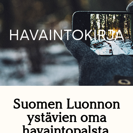
HAVAINTOKIRJA
Suomen Luonnon
ystävien oma
havaintopalsta.