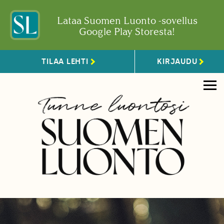
Lataa Suomen Luonto -sovellus
Google Play Storesta!
TILAA LEHTI
KIRJAUDU