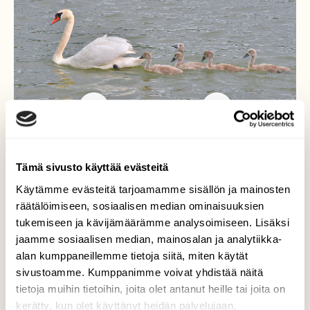
Tämä sivusto käyttää evästeitä
Matkalla
Käytämme evästeitä tarjoamamme sisällön ja mainosten
Toiseen ruokailupaikkaan. Kyhmyjoutsen
räätälöimiseen, sosiaalisen median ominaisuuksien
ohjaa poikasiaan elämään.
tukemiseen ja kävijämäärämme analysoimiseen. Lisäksi
jaamme sosiaalisen median, mainosalan ja analytiikka-
Valokuvaaja: Reijo Juurinen, Tokoinranta Heinäkuu
alan kumppaneillemme tietoja siitä, miten käytät
sivustoamme. Kumppanimme voivat yhdistää näitä
tietoja muihin tietoihin, joita olet antanut heille tai joita on
kerätty, kun olet käyttänyt heidän palvelujaan.
TAKAISIN LISTAAN