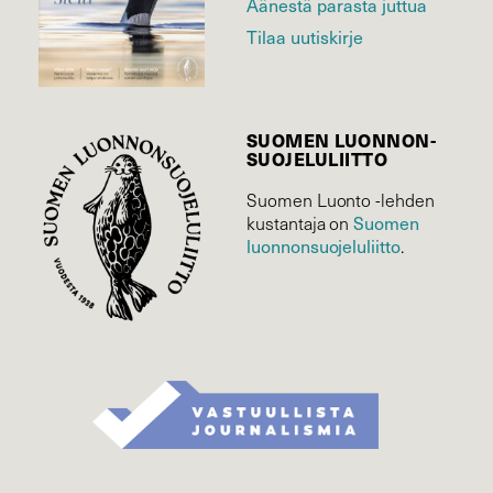
Äänestä parasta juttua
Tilaa uutiskirje
SUOMEN LUONNON­
SUOJELU­LIITTO
Suomen Luonto -lehden
Suomen
kustantaja on
luonnonsuojelu­liitto
.