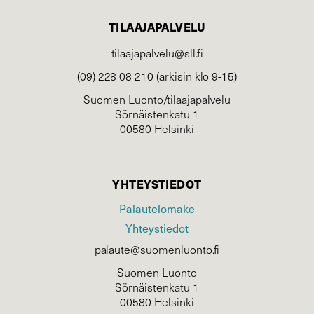
TILAAJAPALVELU
tilaajapalvelu@sll.fi
(09) 228 08 210 (arkisin klo 9-15)
Suomen Luonto/tilaajapalvelu
Sörnäistenkatu 1
00580 Helsinki
YHTEYSTIEDOT
Palautelomake
Yhteystiedot
palaute@suomenluonto.fi
Suomen Luonto
Sörnäistenkatu 1
00580 Helsinki