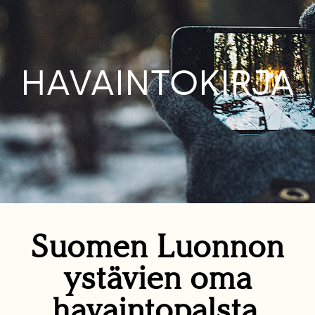
HAVAINTOKIRJA
Suomen Luonnon
ystävien oma
havaintopalsta.