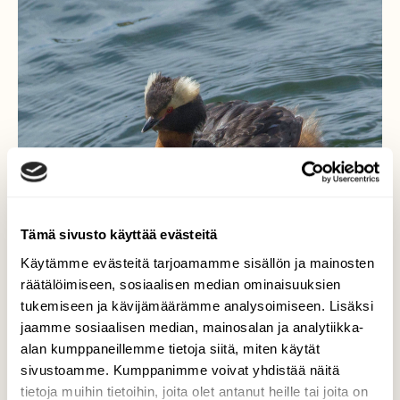
Tämä sivusto käyttää evästeitä
Käytämme evästeitä tarjoamamme sisällön ja mainosten
räätälöimiseen, sosiaalisen median ominaisuuksien
tukemiseen ja kävijämäärämme analysoimiseen. Lisäksi
Mustakurkku- uikkuemo
jaamme sosiaalisen median, mainosalan ja analytiikka-
alan kumppaneillemme tietoja siitä, miten käytät
Pesintä keskellä kaupunkia onnistui ja
sivustoamme. Kumppanimme voivat yhdistää näitä
ainakin kaksi poikasta oli emon selässä
tietoja muihin tietoihin, joita olet antanut heille tai joita on
kyydissä.