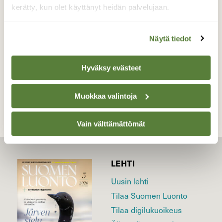
kerätty, kun olet käyttänyt heidän palvelujaan.
Valokuvaaja: Marjatta Koiksniemi, Tornio
Kaupunginlahti 27.06.2016
Näytä tiedot
Hyväksy evästeet
TAKAISIN LISTAAN
Muokkaa valintoja
Vain välttämättömät
LEHTI
Uusin lehti
Tilaa Suomen Luonto
Tilaa digilukuoikeus