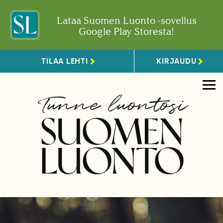
Lataa Suomen Luonto -sovellus
Google Play Storesta!
TILAA LEHTI
KIRJAUDU