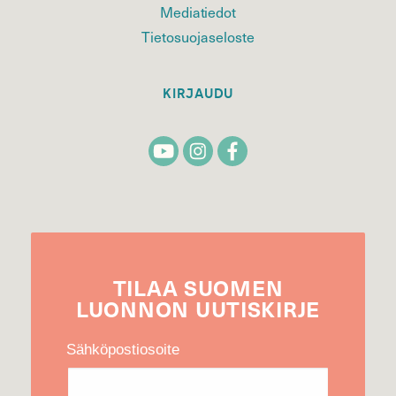
Mediatiedot
Tietosuojaseloste
KIRJAUDU
TILAA
SUOMEN
LUONNON
UUTIS­KIRJE
Sähköpostiosoite