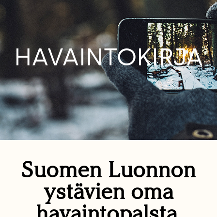
HAVAINTOKIRJA
Suomen Luonnon
ystävien oma
havaintopalsta.