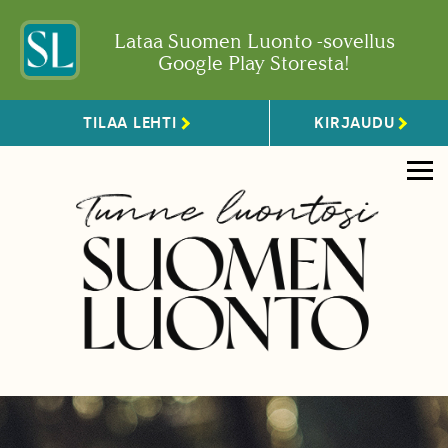
Lataa Suomen Luonto -sovellus
Google Play Storesta!
TILAA LEHTI
KIRJAUDU