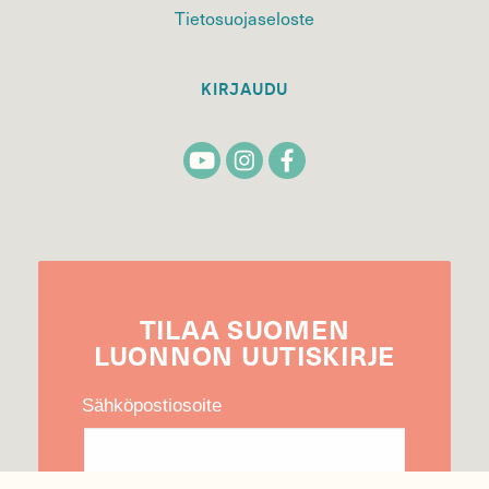
Tietosuojaseloste
KIRJAUDU
TILAA
SUOMEN
LUONNON
UUTIS­KIRJE
Sähköpostiosoite