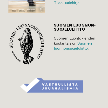
Tilaa uutiskirje
SUOMEN LUONNON­
SUOJELU­LIITTO
Suomen Luonto -lehden
kustantaja on
Suomen
luonnonsuojelu­liitto
.