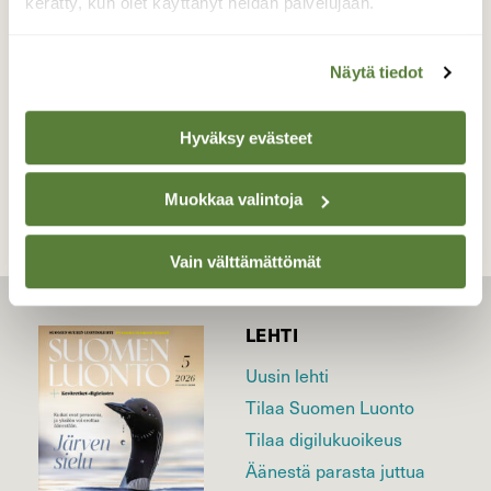
kerätty, kun olet käyttänyt heidän palvelujaan.
Valokuvaaja: Asko Heikkinen, Uusikaupunki
08.11.2020
Näytä tiedot
TAKAISIN LISTAAN
Hyväksy evästeet
Muokkaa valintoja
Vain välttämättömät
LEHTI
Uusin lehti
Tilaa Suomen Luonto
Tilaa digilukuoikeus
Äänestä parasta juttua