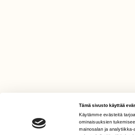
Tämä sivusto käyttää eväs
Käytämme evästeitä tarjoa
LEHTI
ominaisuuksien tukemisee
Uusin lehti
mainosalan ja analytiikka