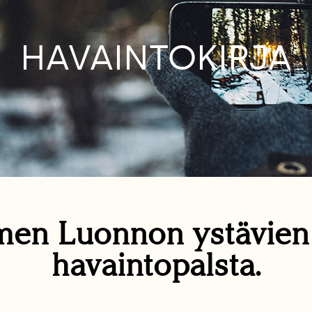
HAVAINTOKIRJA
en Luonnon ystävie
havaintopalsta.