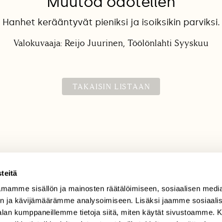
Muutoa odotellen
Hanhet kerääntyvät pieniksi ja isoiksikin parviksi.
Valokuvaaja: Reijo Juurinen, Töölönlahti Syyskuu
TAKAISIN LISTAAN
teitä
mamme sisällön ja mainosten räätälöimiseen, sosiaalisen medi
TILAAJAPALVELU
n ja kävijämäärämme analysoimiseen. Lisäksi jaamme sosiaali
tilaajapalvelu@sll.fi
-alan kumppaneillemme tietoja siitä, miten käytät sivustoamme