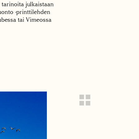
 tarinoita julkaistaan
onto -printtilehden
tubessa tai Vimeossa