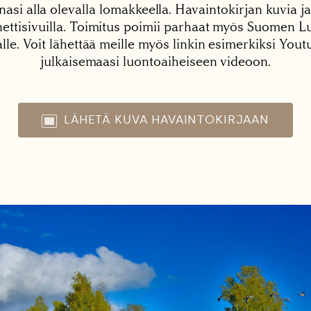
nasi alla olevalla lomakkeella. Havaintokirjan kuvia ja
tisivuilla. Toimitus poimii parhaat myös Suomen Lu
alle. Voit lähettää meille myös linkin esimerkiksi You
julkaisemaasi luontoaiheiseen videoon.
LÄHETÄ KUVA HAVAINTOKIRJAAN