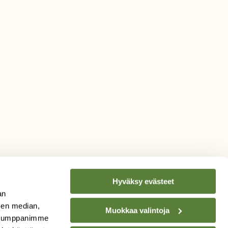
Hyväksy evästeet
an
sen median,
Muokkaa valintoja
. Kumppanimme
TILAA
SUOMEN