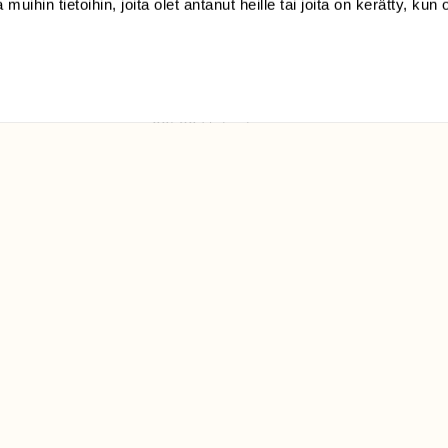
 muihin tietoihin, joita olet antanut heille tai joita on kerätty, kun 
(09) 228 08 210 (arkisin
klo 9-15)
Suomen
Luonto/tilaajapalvelu
Sörnäistenkatu 1
00580 Helsinki
ELU­
YHTEYSTIEDOT
ntaja on
Palautelomake
Yhteystiedot
palaute@suomenluonto.fi
Suomen Luonto
Sörnäistenkatu 1
00580 Helsinki
Mediatiedot
Tietosuojaseloste