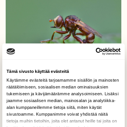
Tämä sivusto käyttää evästeitä
Käytämme evästeitä tarjoamamme sisällön ja mainosten
räätälöimiseen, sosiaalisen median ominaisuuksien
tukemiseen ja kävijämäärämme analysoimiseen. Lisäksi
Naamiokärpänen
jaamme sosiaalisen median, mainosalan ja analytiikka-
alan kumppaneillemme tietoja siitä, miten käytät
Tämä pieni siivekäs taitaa kuulua
sivustoamme. Kumppanimme voivat yhdistää näitä
naamiokärpäsiin.
tietoja muihin tietoihin, joita olet antanut heille tai joita on