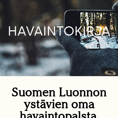
HAVAINTOKIRJA
Suomen Luonnon
ystävien oma
havaintopalsta.