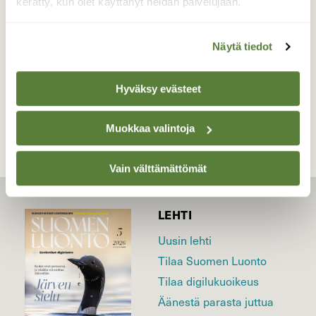
kerätty, kun olet käyttänyt heidän palvelujaan.
Valokuvaaja: Markku Pelkonen, Jyväskylä
11.07.2024
Näytä tiedot
TAKAISIN LISTAAN
Hyväksy evästeet
Muokkaa valintoja
Vain välttämättömät
LEHTI
Uusin lehti
Tilaa Suomen Luonto
Tilaa digilukuoikeus
Äänestä parasta juttua