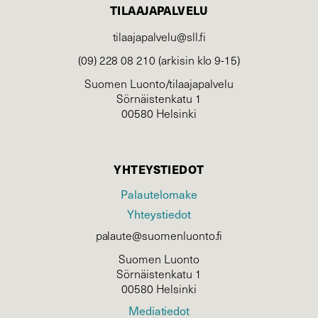
TILAAJAPALVELU
tilaajapalvelu@sll.fi
(09) 228 08 210 (arkisin klo 9-15)
Suomen Luonto/tilaajapalvelu
Sörnäistenkatu 1
00580 Helsinki
YHTEYSTIEDOT
Palautelomake
Yhteystiedot
palaute@suomenluonto.fi
Suomen Luonto
Sörnäistenkatu 1
00580 Helsinki
Mediatiedot