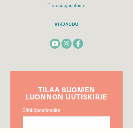
Tietosuojaseloste
KIRJAUDU
TILAA
SUOMEN
LUONNON
UUTIS­KIRJE
Sähköpostiosoite