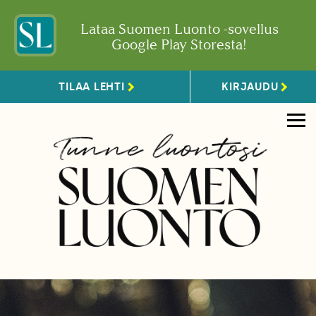
Lataa Suomen Luonto -sovellus
Google Play Storesta!
TILAA LEHTI
KIRJAUDU