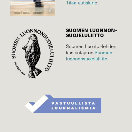
Tilaa uutiskirje
SUOMEN LUONNON­
SUOJELU­LIITTO
Suomen Luonto -lehden
Suomen
kustantaja on
luonnonsuojelu­liitto
.