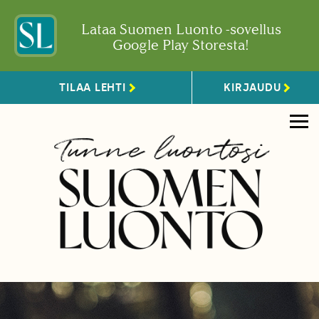
Lataa Suomen Luonto -sovellus
Google Play Storesta!
TILAA LEHTI
KIRJAUDU