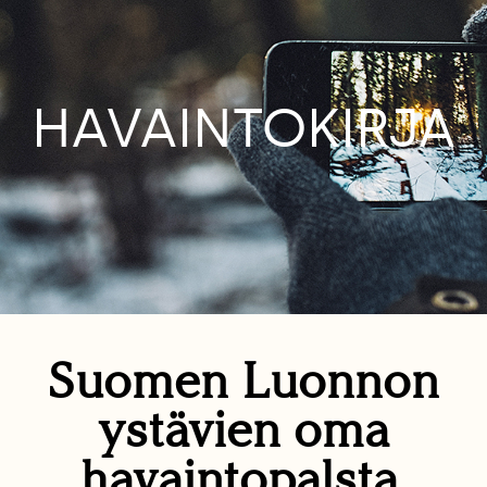
HAVAINTOKIRJA
Suomen Luonnon
ystävien oma
havaintopalsta.