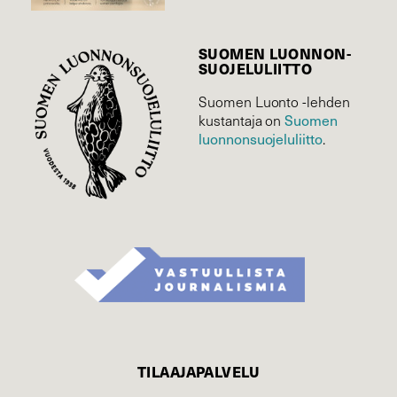
SUOMEN LUONNON­
SUOJELU­LIITTO
Suomen Luonto -lehden
Suomen
kustantaja on
luonnonsuojelu­liitto
.
TILAAJAPALVELU