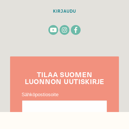
KIRJAUDU
TILAA
SUOMEN
LUONNON
UUTIS­KIRJE
Sähköpostiosoite
Hyväksyn tietojeni käytön uutiskirjeen
lähettämiseen