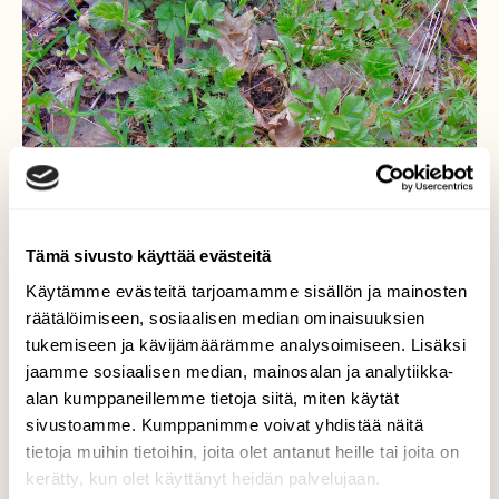
Tämä sivusto käyttää evästeitä
Käytämme evästeitä tarjoamamme sisällön ja mainosten
räätälöimiseen, sosiaalisen median ominaisuuksien
tukemiseen ja kävijämäärämme analysoimiseen. Lisäksi
jaamme sosiaalisen median, mainosalan ja analytiikka-
Nokkosta ja vuohenputkea
alan kumppaneillemme tietoja siitä, miten käytät
sivustoamme. Kumppanimme voivat yhdistää näitä
Molemmat on syötäviä kasveja.
tietoja muihin tietoihin, joita olet antanut heille tai joita on
kerätty, kun olet käyttänyt heidän palvelujaan.
Valokuvaaja: Reijo Juurinen, Veikkola Vappu