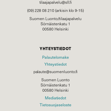
tilaajapalvelu@sll.fi
(09) 228 08 210 (arkisin klo 9-15)
Suomen Luonto/tilaajapalvelu
Sörnäistenkatu 1
00580 Helsinki
YHTEYSTIEDOT
Palautelomake
Yhteystiedot
palaute@suomenluonto.fi
Suomen Luonto
Sörnäistenkatu 1
00580 Helsinki
Mediatiedot
Tietosuojaseloste