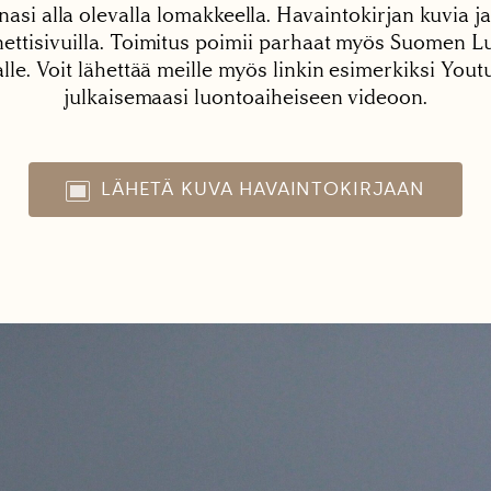
nasi alla olevalla lomakkeella. Havaintokirjan kuvia ja
tisivuilla. Toimitus poimii parhaat myös Suomen Lu
alle. Voit lähettää meille myös linkin esimerkiksi You
julkaisemaasi luontoaiheiseen videoon.
LÄHETÄ KUVA HAVAINTOKIRJAAN