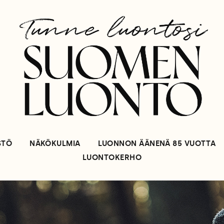
STÖ
NÄKÖKULMIA
LUONNON ÄÄNENÄ 85 VUOTTA
LUONTOKERHO