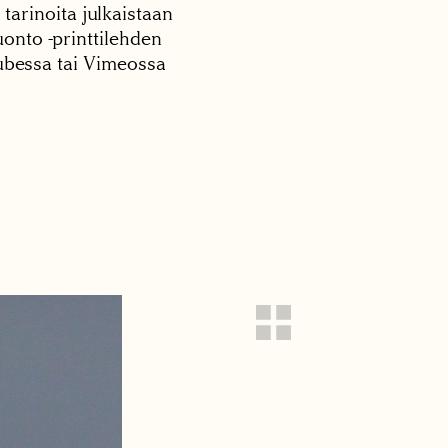
 tarinoita julkaistaan
onto -printtilehden
tubessa tai Vimeossa