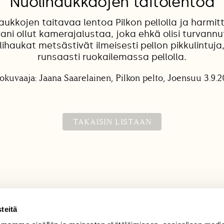
Nuolihaukkaojen taitolentoa
aukkojen taitavaa lentoa Pilkon pellolla ja harmit
ani ollut kamerajalustaa, joka ehkä olisi turvan
ihaukat metsästivät ilmeisesti pellon pikkulintuja, 
runsaasti ruokailemassa pellolla.
okuvaaja: Jaana Saarelainen, Pilkon pelto, Joensuu 3.9.
TAKAISIN LISTAAN
teitä