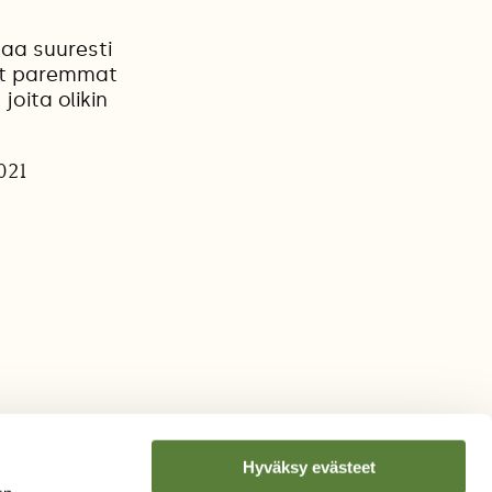
taa suuresti
nut paremmat
joita olikin
2021
Hyväksy evästeet