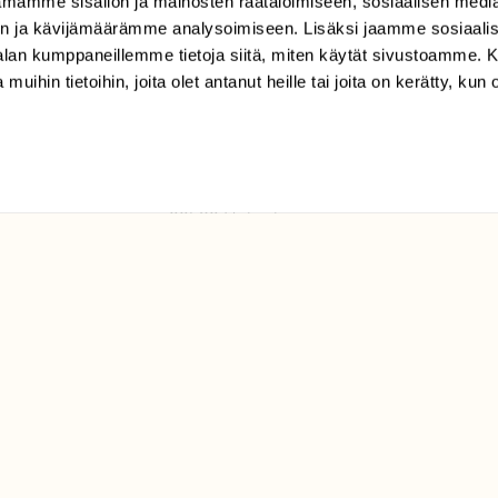
mamme sisällön ja mainosten räätälöimiseen, sosiaalisen medi
TILAAJAPALVELU
n ja kävijämäärämme analysoimiseen. Lisäksi jaamme sosiaali
tilaajapalvelu@sll.fi
-alan kumppaneillemme tietoja siitä, miten käytät sivustoamme
 muihin tietoihin, joita olet antanut heille tai joita on kerätty, kun 
(09) 228 08 210 (arkisin
klo 9-15)
Suomen
Luonto/tilaajapalvelu
Sörnäistenkatu 1
00580 Helsinki
ELU­
YHTEYSTIEDOT
ntaja on
Palautelomake
Yhteystiedot
palaute@suomenluonto.fi
Suomen Luonto
Sörnäistenkatu 1
00580 Helsinki