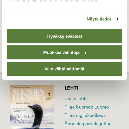
kerätty, kun olet käyttänyt heidän palvelujaan.
Valokuvaaja: Markku Salonen, Lahti, Niemi
3.4.2017
Näytä tiedot
TAKAISIN LISTAAN
Hyväksy evästeet
Muokkaa valintoja
Vain välttämättömät
LEHTI
Uusin lehti
Tilaa Suomen Luonto
Tilaa digilukuoikeus
Äänestä parasta juttua