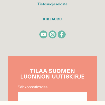
Tietosuojaseloste
KIRJAUDU
TILAA
SUOMEN
LUONNON
UUTIS­KIRJE
Sähköpostiosoite