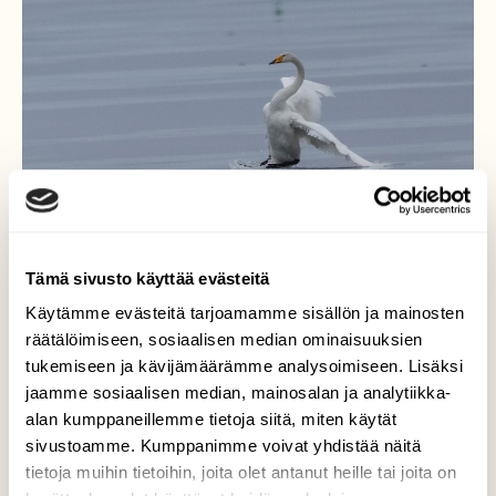
Tämä sivusto käyttää evästeitä
Käytämme evästeitä tarjoamamme sisällön ja mainosten
räätälöimiseen, sosiaalisen median ominaisuuksien
tukemiseen ja kävijämäärämme analysoimiseen. Lisäksi
Oho, onpa liukasta
jaamme sosiaalisen median, mainosalan ja analytiikka-
alan kumppaneillemme tietoja siitä, miten käytät
Laulujoutsen laskeutui jäälle, mutta päällä
sivustoamme. Kumppanimme voivat yhdistää näitä
olikin vettä, eikä räpylä oikein pitänyt
tietoja muihin tietoihin, joita olet antanut heille tai joita on