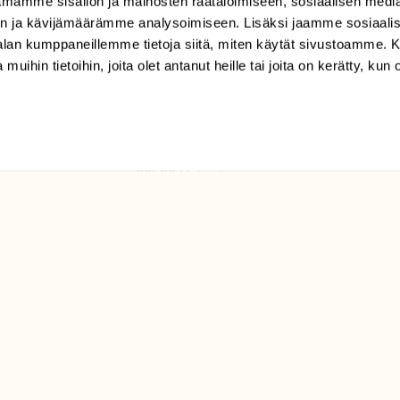
mamme sisällön ja mainosten räätälöimiseen, sosiaalisen medi
TILAAJAPALVELU
n ja kävijämäärämme analysoimiseen. Lisäksi jaamme sosiaali
tilaajapalvelu@sll.fi
-alan kumppaneillemme tietoja siitä, miten käytät sivustoamme
 muihin tietoihin, joita olet antanut heille tai joita on kerätty, kun 
(09) 228 08 210 (arkisin
klo 9-15)
Suomen
Luonto/tilaajapalvelu
Sörnäistenkatu 1
00580 Helsinki
ELU­
YHTEYSTIEDOT
ntaja on
Palautelomake
Yhteystiedot
palaute@suomenluonto.fi
Suomen Luonto
Sörnäistenkatu 1
00580 Helsinki