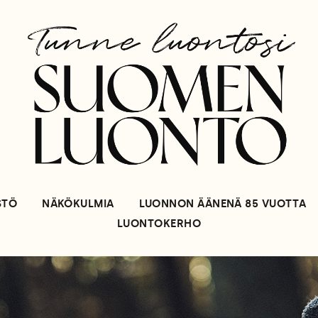
STÖ
NÄKÖKULMIA
LUONNON ÄÄNENÄ 85 VUOTTA
LUONTOKERHO