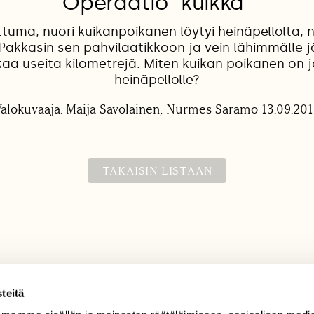
Operaatio "kuikka"
ttuma, nuori kuikanpoikanen löytyi heinäpellolta, n
 Pakkasin sen pahvilaatikkoon ja vein lähimmälle j
kaa useita kilometrejä. Miten kuikan poikanen on 
heinäpellolle?
alokuvaaja: Maija Savolainen, Nurmes Saramo 13.09.20
TAKAISIN LISTAAN
teitä