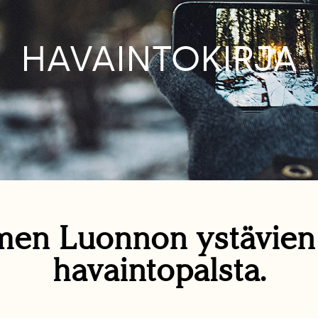
HAVAINTOKIRJA
en Luonnon ystävie
havaintopalsta.