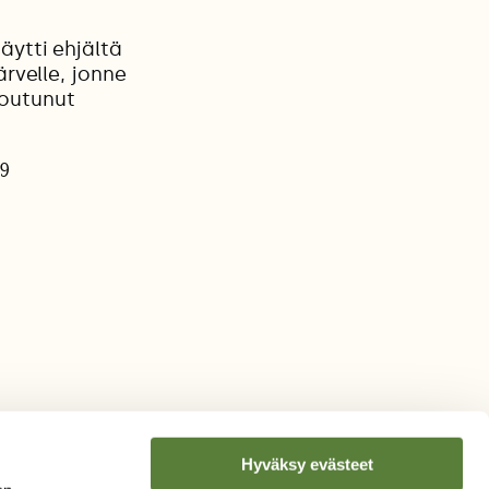
äytti ehjältä
ärvelle, jonne
joutunut
19
Hyväksy evästeet