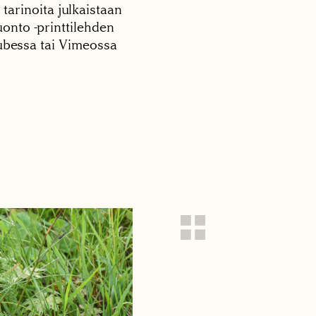
 tarinoita julkaistaan
onto -printtilehden
tubessa tai Vimeossa