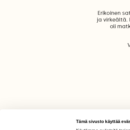
Erikoinen sa
ja virkeältä.
oli mat
V
Tämä sivusto käyttää eväs