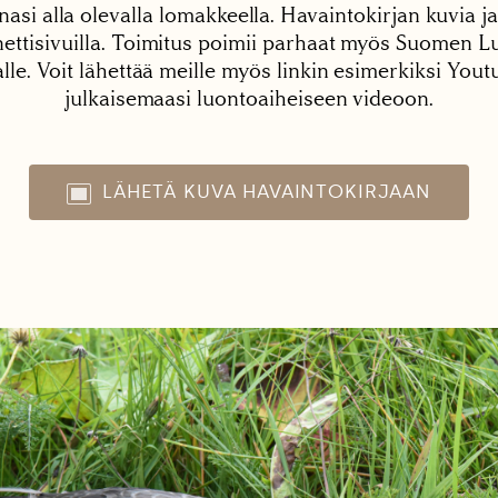
nasi alla olevalla lomakkeella. Havaintokirjan kuvia ja
tisivuilla. Toimitus poimii parhaat myös Suomen Lu
alle. Voit lähettää meille myös linkin esimerkiksi You
julkaisemaasi luontoaiheiseen videoon.
LÄHETÄ KUVA HAVAINTOKIRJAAN