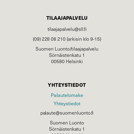
TILAAJAPALVELU
tilaajapalvelu@sll.fi
(09) 228 08 210 (arkisin klo 9-15)
Suomen Luonto/tilaajapalvelu
Sörnäistenkatu 1
00580 Helsinki
YHTEYSTIEDOT
Palautelomake
Yhteystiedot
palaute@suomenluonto.fi
Suomen Luonto
Sörnäistenkatu 1