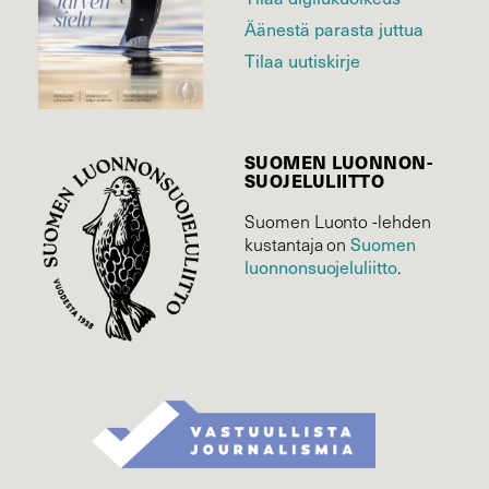
Äänestä parasta juttua
Tilaa uutiskirje
SUOMEN LUONNON­
SUOJELU­LIITTO
Suomen Luonto -lehden
kustantaja on
Suomen
luonnonsuojelu­liitto
.