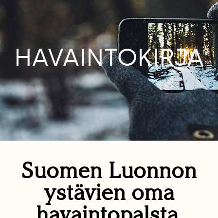
HAVAINTOKIRJA
Suomen Luonnon
ystävien oma
havaintopalsta.