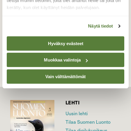
tietoja muihin tietoihin, joita olet antanut heille tai joita on
syötävää, joten ihmisen apu on tarpeen.
kerätty, kun olet käyttänyt heidän palvelujaan.
Valokuvaaja: Elisabet Varonen, Lappeenranta,
Pappilanniemi 22.11.2019
Näytä tiedot
Hyväksy evästeet
TAKAISIN LISTAAN
Muokkaa valintoja
Vain välttämättömät
LEHTI
Uusin lehti
Tilaa Suomen Luonto
Tilaa digilukuoikeus