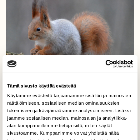
Tämä sivusto käyttää evästeitä
Käytämme evästeitä tarjoamamme sisällön ja mainosten
räätälöimiseen, sosiaalisen median ominaisuuksien
Oravan kanssa silmätysten
tukemiseen ja kävijämäärämme analysoimiseen. Lisäksi
jaamme sosiaalisen median, mainosalan ja analytiikka-
Ystävällinen orava tuli kaveriksi
alan kumppaneillemme tietoja siitä, miten käytät
Pappilanniemessä Lappeenrannassa
sivustoamme. Kumppanimme voivat yhdistää näitä
22.11.2019 . Metsässä ei ole kovin paljon