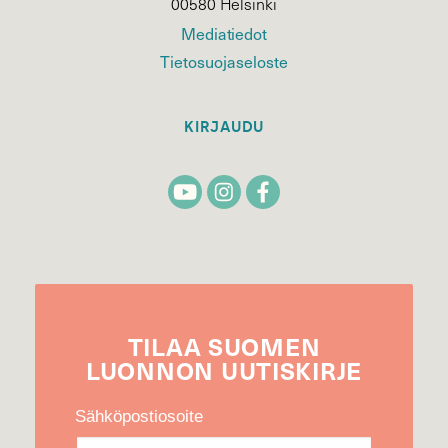
00580 Helsinki
Mediatiedot
Tietosuojaseloste
KIRJAUDU
TILAA
SUOMEN
LUONNON
UUTIS­KIRJE
Sähköpostiosoite