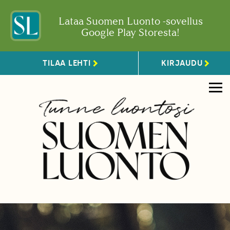
Lataa Suomen Luonto -sovellus
Google Play Storesta!
TILAA LEHTI
KIRJAUDU