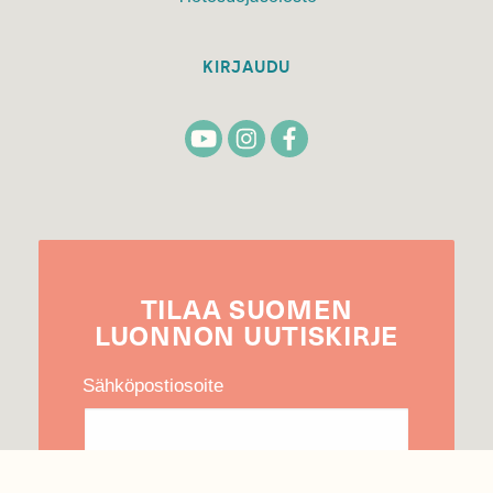
KIRJAUDU
TILAA
SUOMEN
LUONNON
UUTIS­KIRJE
Sähköpostiosoite
Hyväksyn tietojeni käytön uutiskirjeen