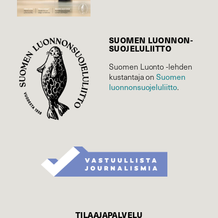
SUOMEN LUONNON­
SUOJELU­LIITTO
Suomen Luonto -lehden
kustantaja on
Suomen
luonnonsuojelu­liitto
.
TILAAJAPALVELU