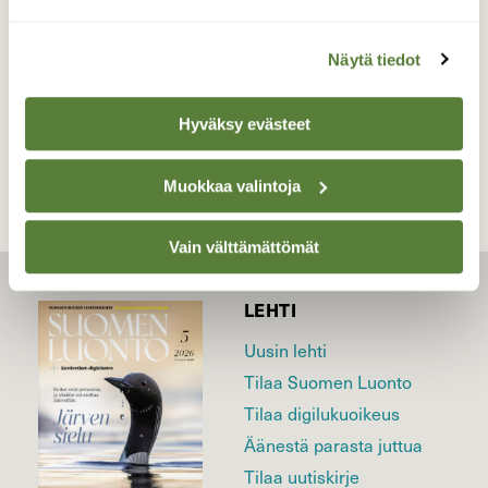
27.07.2017
Näytä tiedot
TAKAISIN LISTAAN
Hyväksy evästeet
Muokkaa valintoja
Vain välttämättömät
LEHTI
Uusin lehti
Tilaa Suomen Luonto
Tilaa digilukuoikeus
Äänestä parasta juttua
Tilaa uutiskirje