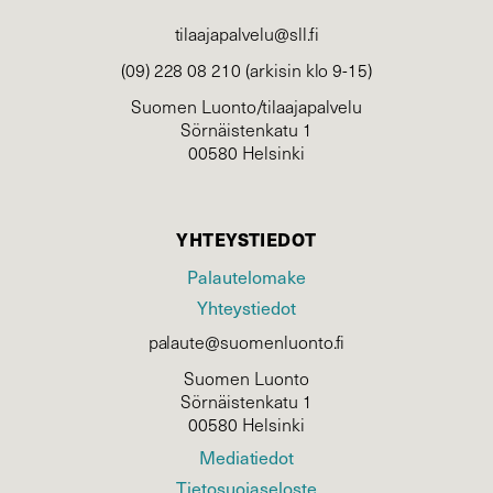
tilaajapalvelu@sll.fi
(09) 228 08 210 (arkisin klo 9-15)
Suomen Luonto/tilaajapalvelu
Sörnäistenkatu 1
00580 Helsinki
YHTEYSTIEDOT
Palautelomake
Yhteystiedot
palaute@suomenluonto.fi
Suomen Luonto
Sörnäistenkatu 1
00580 Helsinki
Mediatiedot
Tietosuojaseloste