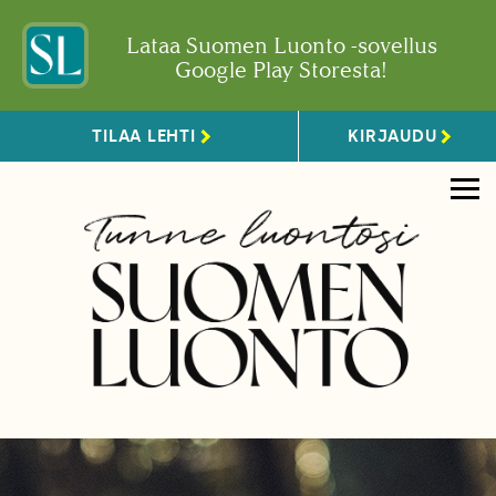
Lataa Suomen Luonto -sovellus
Google Play Storesta!
TILAA LEHTI
KIRJAUDU