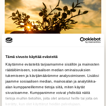
Tämä sivusto käyttää evästeitä
Käytämme evästeitä tarjoamamme sisällön ja mainosten
räätälöimiseen, sosiaalisen median ominaisuuksien
tukemiseen ja kävijämäärämme analysoimiseen. Lisäksi
jaamme sosiaalisen median, mainosalan ja analytiikka-
Päivänsäde viimeinen
alan kumppaneillemme tietoja siitä, miten käytät
sivustoamme. Kumppanimme voivat yhdistää näitä
Kauniin kesäillan viime säteet
tietoja muihin tietoihin, joita olet antanut heille tai joita on
Valokuvaaja: MAIJA SAVOLAINEN, NURMES
kerätty, kun olet käyttänyt heidän palvelujaan.