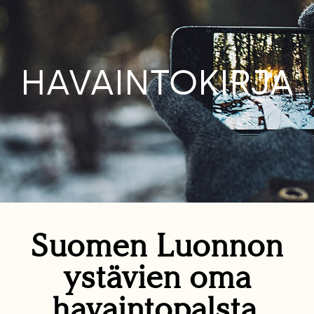
HAVAINTOKIRJA
Suomen Luonnon
ystävien oma
havaintopalsta.