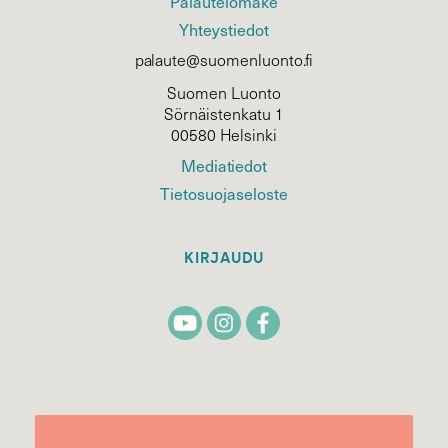
Palautelomake
Yhteystiedot
palaute@suomenluonto.fi
Suomen Luonto
Sörnäistenkatu 1
00580 Helsinki
Mediatiedot
Tietosuojaseloste
KIRJAUDU