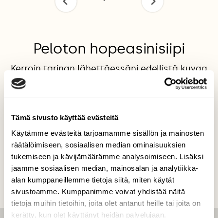
Peloton hopeasinisiipi
Kerroin tarinan lähettäessäni edellistä kuvaa
samaisesta perhostesta.
Valokuvaaja: Elli Holappa, Lahti 14.4.2016
Tämä sivusto käyttää evästeitä
Käytämme evästeitä tarjoamamme sisällön ja mainosten
TAKAISIN LISTAAN
räätälöimiseen, sosiaalisen median ominaisuuksien
tukemiseen ja kävijämäärämme analysoimiseen. Lisäksi
jaamme sosiaalisen median, mainosalan ja analytiikka-
alan kumppaneillemme tietoja siitä, miten käytät
sivustoamme. Kumppanimme voivat yhdistää näitä
tietoja muihin tietoihin, joita olet antanut heille tai joita on
kerätty, kun olet käyttänyt heidän palvelujaan.