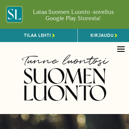
Lataa Suomen Luonto -sovellus
Google Play Storesta!
TILAA LEHTI
KIRJAUDU