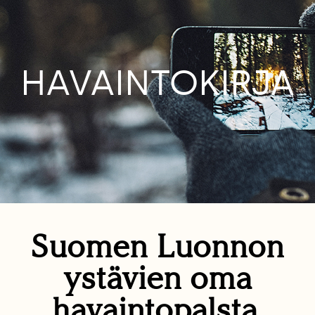
HAVAINTOKIRJA
Suomen Luonnon
ystävien oma
havaintopalsta.