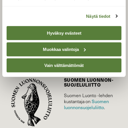
LEHTI
Näytä tiedot
Uusin lehti
Tilaa Suomen Luonto
Hyväksy evästeet
Tilaa digilukuoikeus
Äänestä parasta juttua
Muokkaa valintoja
Tilaa uutiskirje
Vain välttämättömät
SUOMEN LUONNON­
SUOJELU­LIITTO
Suomen Luonto -lehden
Suomen
kustantaja on
luonnonsuojelu­liitto
.