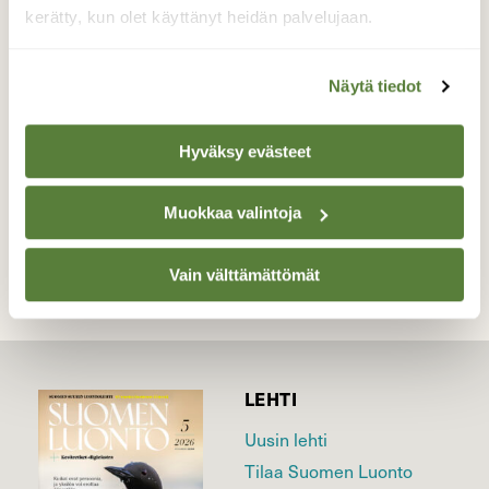
hentoinen kasvi, jossa on kymmenkunta
kerätty, kun olet käyttänyt heidän palvelujaan.
kukkaa. Kuvassa on yksi niistä. Kuvattu
28.7.2015.
Näytä tiedot
Valokuvaaja: Kari Saarinen, Lempäälä 28.7.2015
Hyväksy evästeet
TAKAISIN LISTAAN
Muokkaa valintoja
Vain välttämättömät
LEHTI
Uusin lehti
Tilaa Suomen Luonto