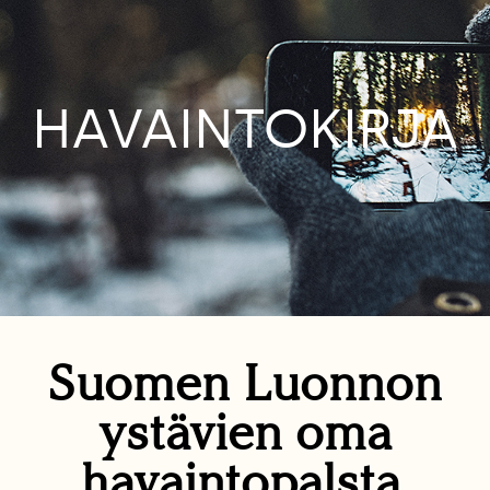
HAVAINTOKIRJA
Suomen Luonnon
ystävien oma
havaintopalsta.