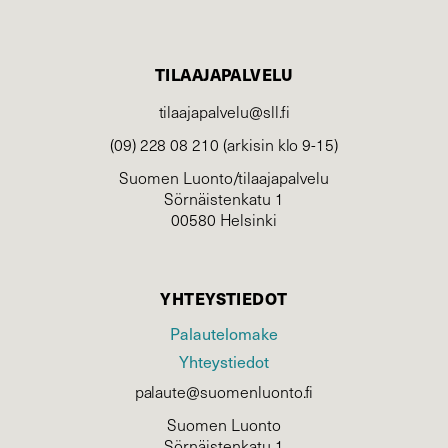
TILAAJAPALVELU
tilaajapalvelu@sll.fi
(09) 228 08 210 (arkisin klo 9-15)
Suomen Luonto/tilaajapalvelu
Sörnäistenkatu 1
00580 Helsinki
YHTEYSTIEDOT
Palautelomake
Yhteystiedot
palaute@suomenluonto.fi
Suomen Luonto
Sörnäistenkatu 1