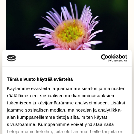
Tämä sivusto käyttää evästeitä
Käytämme evästeitä tarjoamamme sisällön ja mainosten
räätälöimiseen, sosiaalisen median ominaisuuksien
tukemiseen ja kävijämäärämme analysoimiseen. Lisäksi
jaamme sosiaalisen median, mainosalan ja analytiikka-
Pieni hentoinen
alan kumppaneillemme tietoja siitä, miten käytät
sivustoamme. Kumppanimme voivat yhdistää näitä
Aivan veden rajassa kasvaa pieni ja
tietoja muihin tietoihin, joita olet antanut heille tai joita on