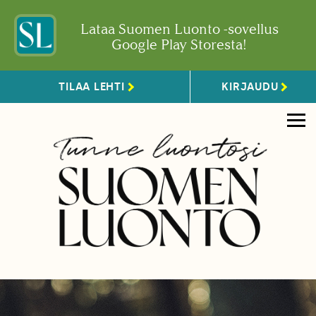
Lataa Suomen Luonto -sovellus
Google Play Storesta!
TILAA LEHTI
KIRJAUDU