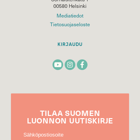
00580 Helsinki
Mediatiedot
Tietosuojaseloste
KIRJAUDU
TILAA
SUOMEN
LUONNON
UUTIS­KIRJE
Sähköpostiosoite