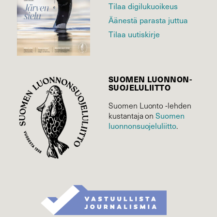
Tilaa digilukuoikeus
Äänestä parasta juttua
Tilaa uutiskirje
SUOMEN LUONNON­
SUOJELU­LIITTO
Suomen Luonto -lehden
Suomen
kustantaja on
luonnonsuojelu­liitto
.